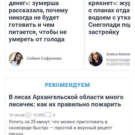
денег»: зумерша
крякнет»: жур
рассказала, почему
о планах отдат
никогда не будет
водоем с уткам
готовить и чем
Снегопади под
питается, чтобы не
застройку
умереть от голода
Алиса Князева
Сабина Сафронова
Корреспондент
VLADIVOSTOK1.
РЕКОМЕНДУЕМ
В лесах Архангельской области много
лисичек: как их правильно пожарить
10 часов
13 590
4
Успеть за 25 минут: что можно приготовить в
сковороде быстро — простой и вкусный рецепт
пиццы