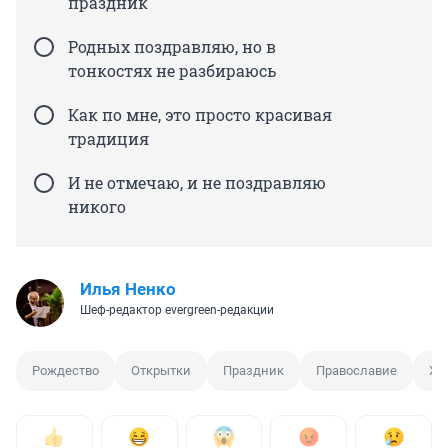
праздник
Родных поздравляю, но в
тонкостях не разбираюсь
Как по мне, это просто красивая
традиция
И не отмечаю, и не поздравляю
никого
Илья Ненко
Шеф-редактор evergreen-редакции
Рождество
Открытки
Праздник
Православие
Хр