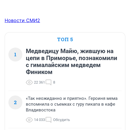
Новости СМИ2
ТОП 5
Медведицу Майю, жившую на
1
цепи в Приморье, познакомили
с гималайским медведем
Фиником
22 361
8
«Так неожиданно и приятно». Героиня мема
2
вспомнила о съемках с гуру пикапа в кафе
Владивостока
14 033
Обсудить