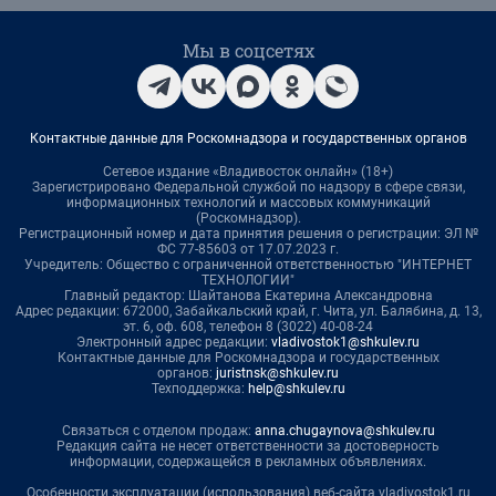
Мы в соцсетях
Контактные данные для Роскомнадзора и государственных органов
Сетевое издание «Владивосток онлайн» (18+)
Зарегистрировано Федеральной службой по надзору в сфере связи,
информационных технологий и массовых коммуникаций
(Роскомнадзор).
Регистрационный номер и дата принятия решения о регистрации: ЭЛ №
ФС 77-85603 от 17.07.2023 г.
Учредитель: Общество с ограниченной ответственностью "ИНТЕРНЕТ
ТЕХНОЛОГИИ"
Главный редактор: Шайтанова Екатерина Александровна
Адрес редакции: 672000, Забайкальский край, г. Чита, ул. Балябина, д. 13,
эт. 6, оф. 608, телефон 8 (3022) 40-08-24
Электронный адрес редакции:
vladivostok1@shkulev.ru
Контактные данные для Роскомнадзора и государственных
органов:
juristnsk@shkulev.ru
Техподдержка:
help@shkulev.ru
Связаться с отделом продаж:
anna.chugaynova@shkulev.ru
Редакция сайта не несет ответственности за достоверность
информации, содержащейся в рекламных объявлениях.
Особенности эксплуатации (использования) веб-сайта vladivostok1.ru