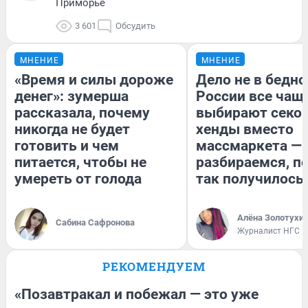
Приморье
3 601
Обсудить
МНЕНИЕ
МНЕНИЕ
«Время и силы дороже
Дело не в бедно
денег»: зумерша
России все чащ
рассказала, почему
выбирают секо
никогда не будет
хенды вместо
готовить и чем
массмаркета —
питается, чтобы не
разбираемся, п
умереть от голода
так получилось
Алёна Золотухи
Сабина Сафронова
Журналист НГС
РЕКОМЕНДУЕМ
«Позавтракал и побежал — это уже