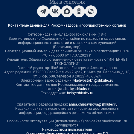
Мы в соцсетях
Контактные данные для Роскомнадзора и государственных органов
Сетевое издание «Владивосток онлайн» (18+)
Зарегистрировано Федеральной службой по надзору в сфере связи,
информационных технологий и массовых коммуникаций
(Роскомнадзор).
Регистрационный номер и дата принятия решения о регистрации: ЭЛ №
ФС 77-85603 от 17.07.2023 г.
Учредитель: Общество с ограниченной ответственностью "ИНТЕРНЕТ
ТЕХНОЛОГИИ"
Главный редактор: Шайтанова Екатерина Александровна
Адрес редакции: 672000, Забайкальский край, г. Чита, ул. Балябина, д. 13,
эт. 6, оф. 608, телефон 8 (3022) 40-08-24
Электронный адрес редакции:
vladivostok1@shkulev.ru
Контактные данные для Роскомнадзора и государственных
органов:
juristnsk@shkulev.ru
Техподдержка:
help@shkulev.ru
Связаться с отделом продаж:
anna.chugaynova@shkulev.ru
Редакция сайта не несет ответственности за достоверность
информации, содержащейся в рекламных объявлениях.
Особенности эксплуатации (использования) веб-сайта vladivostok1.ru
регулируются:
Руководством пользователя
Описанием функциональных характеристик ПО