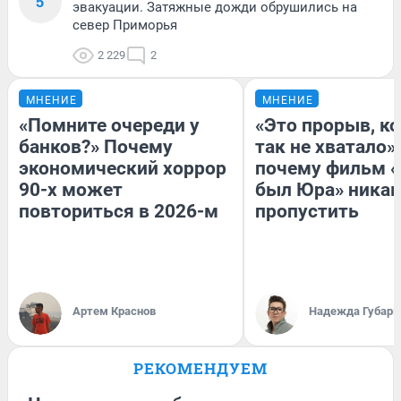
5
эвакуации. Затяжные дожди обрушились на
север Приморья
2 229
2
МНЕНИЕ
МНЕНИЕ
«Помните очереди у
«Это прорыв, к
банков?» Почему
так не хватало»:
экономический хоррор
почему фильм «
90-х может
был Юра» никак
повториться в 2026-м
пропустить
Артем Краснов
Надежда Губарь
РЕКОМЕНДУЕМ