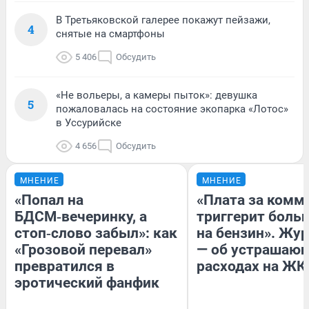
В Третьяковской галерее покажут пейзажи,
4
снятые на смартфоны
5 406
Обсудить
«Не вольеры, а камеры пыток»: девушка
5
пожаловалась на состояние экопарка «Лотос»
в Уссурийске
4 656
Обсудить
МНЕНИЕ
МНЕНИЕ
«Попал на
«Плата за комм
БДСМ‑вечеринку, а
триггерит боль
стоп‑слово забыл»: как
на бензин». Жу
«Грозовой перевал»
— об устрашаю
превратился в
расходах на ЖК
эротический фанфик