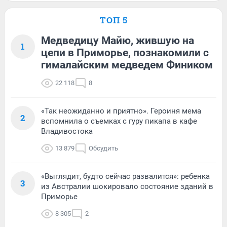
ТОП 5
Медведицу Майю, жившую на
1
цепи в Приморье, познакомили с
гималайским медведем Фиником
22 118
8
«Так неожиданно и приятно». Героиня мема
2
вспомнила о съемках с гуру пикапа в кафе
Владивостока
13 879
Обсудить
«Выглядит, будто сейчас развалится»: ребенка
3
из Австралии шокировало состояние зданий в
Приморье
8 305
2