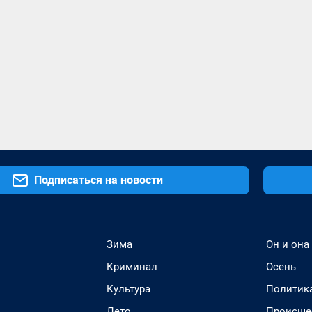
Подписаться на новости
Зима
Он и она
Криминал
Осень
Культура
Политик
Лето
Происше