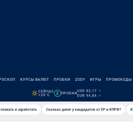
РОСКОП
КУРСЫ ВАЛЮТ
ПРОБКИ
ZODY
ИГРЫ
ПРОМОКОДЫ
USD 82,17
СЕЙЧАС
2
ПРОБКИ
+20°C
EUR 94,84
 поехать и заработать
Сколько денег у кандидатов от ЕР и КПРФ?
К