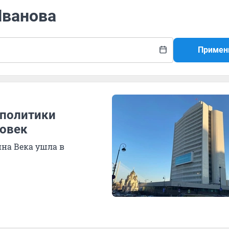
Иванова
Примен
политики
ловек
на Века ушла в