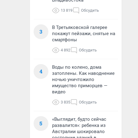
Владивостока
13 819
Обсудить
В Третьяковской галерее
3
покажут пейзажи, снятые на
смартфоны
4 892
Обсудить
Воды по колено, дома
4
затоплены. Как наводнение
ночью уничтожило
имущество приморцев —
видео
3 835
Обсудить
«Выглядит, будто сейчас
5
развалится»: ребенка из
Австралии шокировало
состояние зданий в