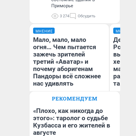
Приморье
3 274
Обсудить
МНЕНИЕ
МНЕНИЕ
Мало, мало, мало
Дело не
огня… Чем пытается
России
зажечь зрителей
выбира
третий «Аватар» и
хенды 
почему аборигенам
массма
Пандоры всё сложнее
разбир
нас удивлять
так по
РЕКОМЕНДУЕМ
Илья Овсянников
Ал
журналист
Жу
«Плохо, как никогда до
этого»: таролог о судьбе
Кузбасса и его жителей в
августе