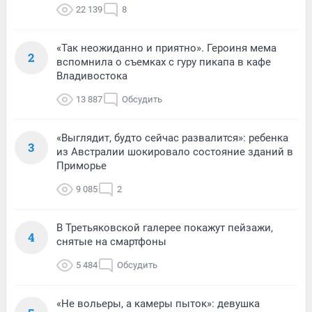
22 139
8
«Так неожиданно и приятно». Героиня мема
2
вспомнила о съемках с гуру пикапа в кафе
Владивостока
13 887
Обсудить
«Выглядит, будто сейчас развалится»: ребенка
3
из Австралии шокировало состояние зданий в
Приморье
9 085
2
В Третьяковской галерее покажут пейзажи,
4
снятые на смартфоны
5 484
Обсудить
«Не вольеры, а камеры пыток»: девушка