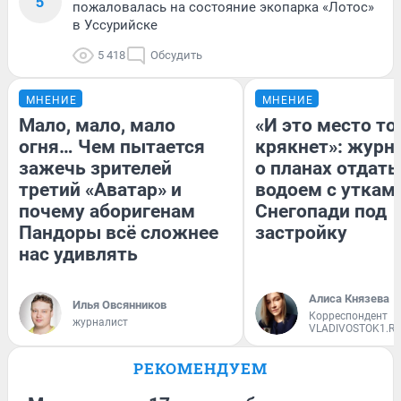
5
пожаловалась на состояние экопарка «Лотос»
в Уссурийске
5 418
Обсудить
МНЕНИЕ
МНЕНИЕ
Мало, мало, мало
«И это место т
огня… Чем пытается
крякнет»: журн
зажечь зрителей
о планах отдать
третий «Аватар» и
водоем с уткам
почему аборигенам
Снегопади под
Пандоры всё сложнее
застройку
нас удивлять
Алиса Князева
Илья Овсянников
Корреспондент
журналист
VLADIVOSTOK1.R
РЕКОМЕНДУЕМ