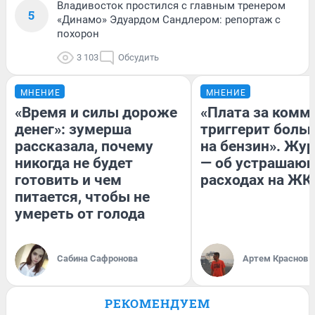
Владивосток простился с главным тренером
5
«Динамо» Эдуардом Сандлером: репортаж с
похорон
3 103
Обсудить
МНЕНИЕ
МНЕНИЕ
«Время и силы дороже
«Плата за комм
денег»: зумерша
триггерит боль
рассказала, почему
на бензин». Жу
никогда не будет
— об устрашаю
готовить и чем
расходах на ЖК
питается, чтобы не
умереть от голода
Сабина Сафронова
Артем Краснов
РЕКОМЕНДУЕМ