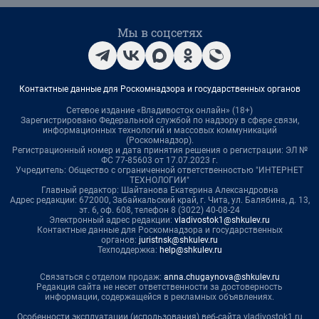
Мы в соцсетях
Контактные данные для Роскомнадзора и государственных органов
Сетевое издание «Владивосток онлайн» (18+)
Зарегистрировано Федеральной службой по надзору в сфере связи,
информационных технологий и массовых коммуникаций
(Роскомнадзор).
Регистрационный номер и дата принятия решения о регистрации: ЭЛ №
ФС 77-85603 от 17.07.2023 г.
Учредитель: Общество с ограниченной ответственностью "ИНТЕРНЕТ
ТЕХНОЛОГИИ"
Главный редактор: Шайтанова Екатерина Александровна
Адрес редакции: 672000, Забайкальский край, г. Чита, ул. Балябина, д. 13,
эт. 6, оф. 608, телефон 8 (3022) 40-08-24
Электронный адрес редакции:
vladivostok1@shkulev.ru
Контактные данные для Роскомнадзора и государственных
органов:
juristnsk@shkulev.ru
Техподдержка:
help@shkulev.ru
Связаться с отделом продаж:
anna.chugaynova@shkulev.ru
Редакция сайта не несет ответственности за достоверность
информации, содержащейся в рекламных объявлениях.
Особенности эксплуатации (использования) веб-сайта vladivostok1.ru