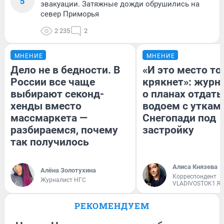
5
эвакуации. Затяжные дожди обрушились на
север Приморья
2 235
2
МНЕНИЕ
МНЕНИЕ
Дело не в бедности. В
«И это место т
России все чаще
крякнет»: журн
выбирают секонд-
о планах отдать
хенды вместо
водоем с уткам
массмаркета —
Снегопади под
разбираемся, почему
застройку
так получилось
Алиса Князева
Алёна Золотухина
Корреспондент
Журналист НГС
VLADIVOSTOK1.R
РЕКОМЕНДУЕМ