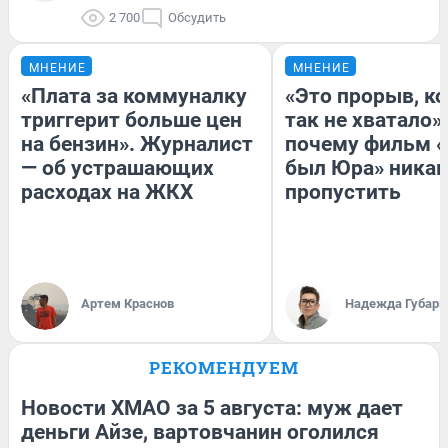
2 700
Обсудить
МНЕНИЕ
МНЕНИЕ
«Плата за коммуналку
«Это прорыв, к
триггерит больше цен
так не хватало»:
на бензин». Журналист
почему фильм «
— об устрашающих
был Юра» никак
расходах на ЖКХ
пропустить
Артем Краснов
Надежда Губарь
РЕКОМЕНДУЕМ
Новости ХМАО за 5 августа: муж дает
деньги Айзе, вартовчанин оголился