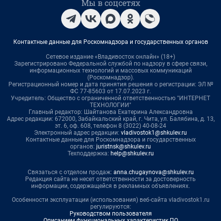
Мы в соцсетях
Контактные данные для Роскомнадзора и государственных органов
Сетевое издание «Владивосток онлайн» (18+)
Зарегистрировано Федеральной службой по надзору в сфере связи,
информационных технологий и массовых коммуникаций
(Роскомнадзор).
Регистрационный номер и дата принятия решения о регистрации: ЭЛ №
ФС 77-85603 от 17.07.2023 г.
Учредитель: Общество с ограниченной ответственностью "ИНТЕРНЕТ
ТЕХНОЛОГИИ"
Главный редактор: Шайтанова Екатерина Александровна
Адрес редакции: 672000, Забайкальский край, г. Чита, ул. Балябина, д. 13,
эт. 6, оф. 608, телефон 8 (3022) 40-08-24
Электронный адрес редакции:
vladivostok1@shkulev.ru
Контактные данные для Роскомнадзора и государственных
органов:
juristnsk@shkulev.ru
Техподдержка:
help@shkulev.ru
Связаться с отделом продаж:
anna.chugaynova@shkulev.ru
Редакция сайта не несет ответственности за достоверность
информации, содержащейся в рекламных объявлениях.
Особенности эксплуатации (использования) веб-сайта vladivostok1.ru
регулируются:
Руководством пользователя
Описанием функциональных характеристик ПО