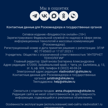
Мы в соцсетях
Контактные данные для Роскомнадзора и государственных органов
Сетевое издание «Владивосток онлайн» (18+)
Зарегистрировано Федеральной службой по надзору в сфере связи,
информационных технологий и массовых коммуникаций
(Роскомнадзор).
Регистрационный номер и дата принятия решения о регистрации: ЭЛ №
ФС 77-85603 от 17.07.2023 г.
Учредитель: Общество с ограниченной ответственностью "ИНТЕРНЕТ
ТЕХНОЛОГИИ"
Главный редактор: Шайтанова Екатерина Александровна
Адрес редакции: 672000, Забайкальский край, г. Чита, ул. Балябина, д. 13,
эт. 6, оф. 608, телефон 8 (3022) 40-08-24
Электронный адрес редакции:
vladivostok1@shkulev.ru
Контактные данные для Роскомнадзора и государственных
органов:
juristnsk@shkulev.ru
Техподдержка:
help@shkulev.ru
Связаться с отделом продаж:
anna.chugaynova@shkulev.ru
Редакция сайта не несет ответственности за достоверность
информации, содержащейся в рекламных объявлениях.
Особенности эксплуатации (использования) веб-сайта vladivostok1.ru
регулируются: