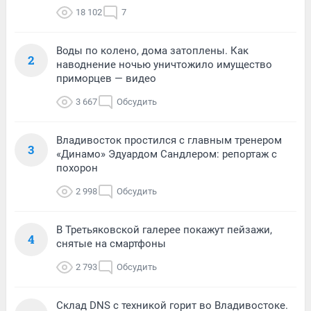
18 102
7
Воды по колено, дома затоплены. Как
2
наводнение ночью уничтожило имущество
приморцев — видео
3 667
Обсудить
Владивосток простился с главным тренером
3
«Динамо» Эдуардом Сандлером: репортаж с
похорон
2 998
Обсудить
В Третьяковской галерее покажут пейзажи,
4
снятые на смартфоны
2 793
Обсудить
Склад DNS с техникой горит во Владивостоке.