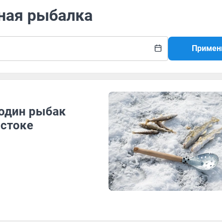
дная рыбалка
Примен
 один рыбак
остоке