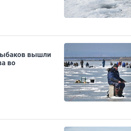
 рыбаков вышли
ва во