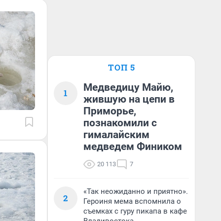
ТОП 5
Медведицу Майю,
1
жившую на цепи в
Приморье,
познакомили с
гималайским
медведем Фиником
20 113
7
«Так неожиданно и приятно».
2
Героиня мема вспомнила о
съемках с гуру пикапа в кафе