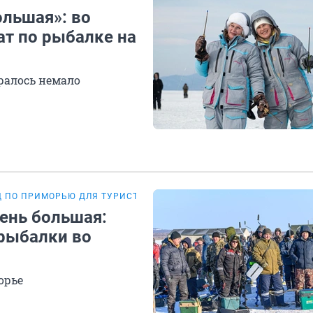
ольшая»: во
т по рыбалке на
ралось немало
Д ПО ПРИМОРЬЮ ДЛЯ ТУРИСТОВ
ень большая:
рыбалки во
орье