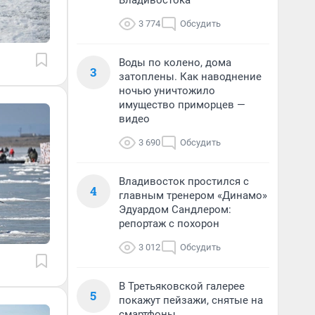
Владивостока
3 774
Обсудить
Воды по колено, дома
3
затоплены. Как наводнение
ночью уничтожило
имущество приморцев —
видео
3 690
Обсудить
Владивосток простился с
4
главным тренером «Динамо»
Эдуардом Сандлером:
репортаж с похорон
3 012
Обсудить
В Третьяковской галерее
5
покажут пейзажи, снятые на
смартфоны