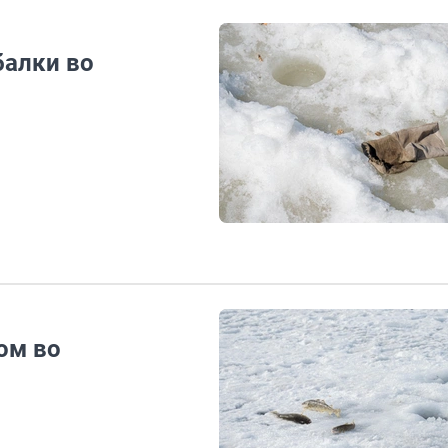
балки во
ом во