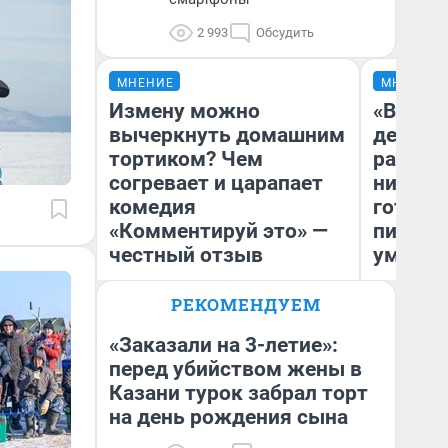
2 993
Обсудить
МНЕНИЕ
МНЕНИЕ
Измену можно
«Время
вычеркнуть домашним
денег»
тортиком? Чем
расска
согревает и царапает
никогда
комедия
готови
«Комментируй это» —
питаетс
честный отзыв
умерет
РЕКОМЕНДУЕМ
Надежда Губарь
Са
«Заказали на 3-летие»:
перед убийством жены в
Казани турок забрал торт
на день рождения сына