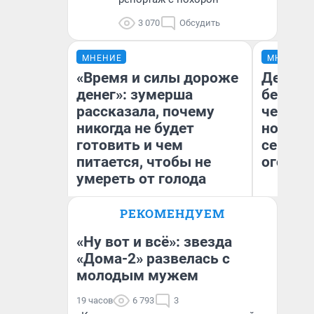
3 070
Обсудить
МНЕНИЕ
МНЕНИЕ
«Время и силы дороже
Детект
денег»: зумерша
без пр
рассказала, почему
чернух
никогда не будет
новый 
готовить и чем
сериал 
питается, чтобы не
огонь»
умереть от голода
РЕКОМЕНДУЕМ
Ан
Сабина Сафронова
вн
Го
«Ну вот и всё»: звезда
«Дома-2» развелась с
молодым мужем
19 часов
6 793
3