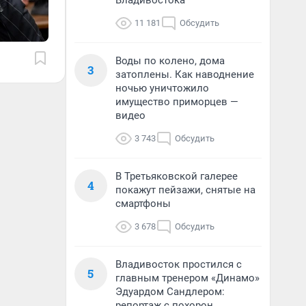
Владивостока
11 181
Обсудить
Воды по колено, дома
3
затоплены. Как наводнение
ночью уничтожило
имущество приморцев —
видео
3 743
Обсудить
В Третьяковской галерее
4
покажут пейзажи, снятые на
смартфоны
3 678
Обсудить
Владивосток простился с
5
главным тренером «Динамо»
Эдуардом Сандлером:
репортаж с похорон