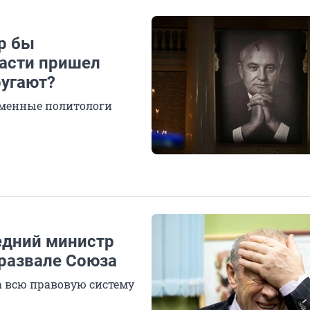
р бы
ласти пришел
ругают?
еменные политологи
едний министр
 развале Союза
а всю правовую систему