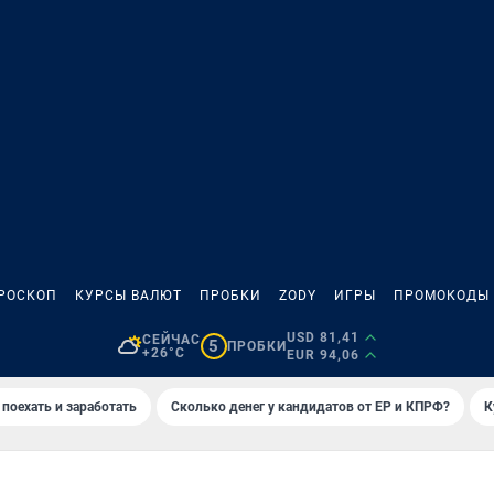
РОСКОП
КУРСЫ ВАЛЮТ
ПРОБКИ
ZODY
ИГРЫ
ПРОМОКОДЫ
USD 81,41
СЕЙЧАС
5
ПРОБКИ
+26°C
EUR 94,06
 поехать и заработать
Сколько денег у кандидатов от ЕР и КПРФ?
К