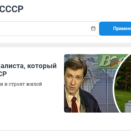
 СССР
Примен
налиста, который
СР
ли и строят жилой