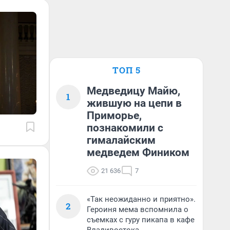
ТОП 5
Медведицу Майю,
1
жившую на цепи в
Приморье,
познакомили с
гималайским
медведем Фиником
21 636
7
«Так неожиданно и приятно».
2
Героиня мема вспомнила о
съемках с гуру пикапа в кафе