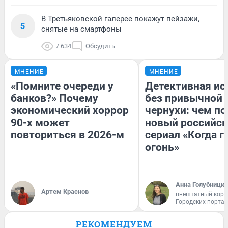
В Третьяковской галерее покажут пейзажи,
5
снятые на смартфоны
7 634
Обсудить
МНЕНИЕ
МНЕНИЕ
«Помните очереди у
Детективная ис
банков?» Почему
без привычной
экономический хоррор
чернухи: чем п
90-х может
новый российс
повториться в 2026-м
сериал «Когда г
огонь»
Анна Голубницк
Артем Краснов
внештатный корр
Городских порта
РЕКОМЕНДУЕМ