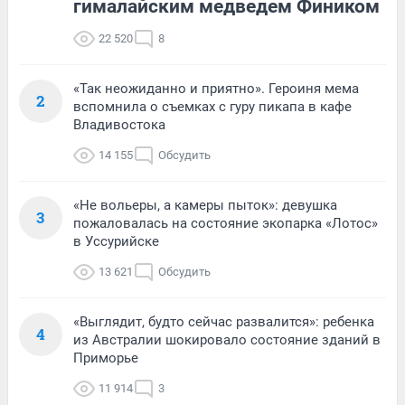
гималайским медведем Фиником
22 520
8
«Так неожиданно и приятно». Героиня мема
2
вспомнила о съемках с гуру пикапа в кафе
Владивостока
14 155
Обсудить
«Не вольеры, а камеры пыток»: девушка
3
пожаловалась на состояние экопарка «Лотос»
в Уссурийске
13 621
Обсудить
«Выглядит, будто сейчас развалится»: ребенка
4
из Австралии шокировало состояние зданий в
Приморье
11 914
3