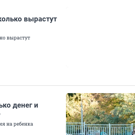
колько вырастут
ьно вырастут
ько денег и
о
ия на ребенка