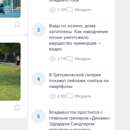
Владивостока
7 729
Обсудить
Воды по колено, дома
3
затоплены. Как наводнение
ночью уничтожило
имущество приморцев —
видео
3 719
Обсудить
В Третьяковской галерее
4
покажут пейзажи, снятые на
смартфоны
3 322
Обсудить
Владивосток простился с
5
главным тренером «Динамо»
Эдуардом Сандлером:
репортаж с похорон