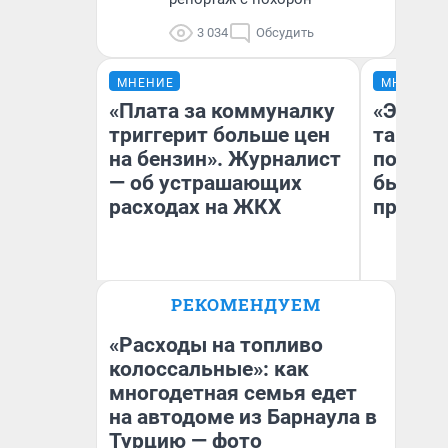
3 034
Обсудить
МНЕНИЕ
МНЕНИЕ
«Плата за коммуналку
«Это п
триггерит больше цен
так не 
на бензин». Журналист
почему
— об устрашающих
был Юр
расходах на ЖКХ
пропус
РЕКОМЕНДУЕМ
Артем Краснов
На
«Расходы на топливо
колоссальные»: как
многодетная семья едет
на автодоме из Барнаула в
Турцию — фото