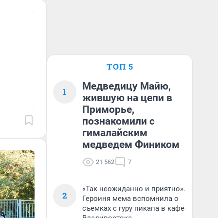
ТОП 5
Медведицу Майю,
1
жившую на цепи в
Приморье,
познакомили с
гималайским
медведем Фиником
21 562
7
«Так неожиданно и приятно».
2
Героиня мема вспомнила о
съемках с гуру пикапа в кафе