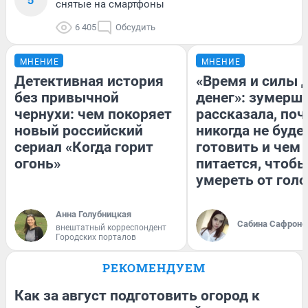
снятые на смартфоны
6 405
Обсудить
МНЕНИЕ
МНЕНИЕ
Детективная история
«Время и силы 
без привычной
денег»: зумерш
чернухи: чем покоряет
рассказала, по
новый российский
никогда не буде
сериал «Когда горит
готовить и чем
огонь»
питается, чтобы
умереть от гол
Анна Голубницкая
Сабина Сафроно
внештатный корреспондент
Городских порталов
РЕКОМЕНДУЕМ
Как за август подготовить огород к