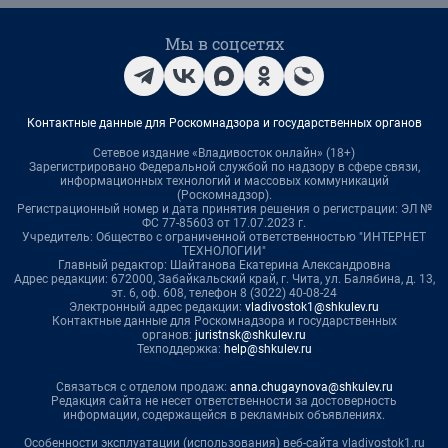
Мы в соцсетях
Контактные данные для Роскомнадзора и государственных органов
Сетевое издание «Владивосток онлайн» (18+)
Зарегистрировано Федеральной службой по надзору в сфере связи,
информационных технологий и массовых коммуникаций
(Роскомнадзор).
Регистрационный номер и дата принятия решения о регистрации: ЭЛ №
ФС 77-85603 от 17.07.2023 г.
Учредитель: Общество с ограниченной ответственностью "ИНТЕРНЕТ
ТЕХНОЛОГИИ"
Главный редактор: Шайтанова Екатерина Александровна
Адрес редакции: 672000, Забайкальский край, г. Чита, ул. Балябина, д. 13,
эт. 6, оф. 608, телефон 8 (3022) 40-08-24
Электронный адрес редакции:
vladivostok1@shkulev.ru
Контактные данные для Роскомнадзора и государственных
органов:
juristnsk@shkulev.ru
Техподдержка:
help@shkulev.ru
Связаться с отделом продаж:
anna.chugaynova@shkulev.ru
Редакция сайта не несет ответственности за достоверность
информации, содержащейся в рекламных объявлениях.
Особенности эксплуатации (использования) веб-сайта vladivostok1.ru