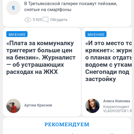
В Третьяковской галерее покажут пейзажи,
5
снятые на смартфоны
5 925
Обсудить
МНЕНИЕ
МНЕНИЕ
«Плата за коммуналку
«И это место т
триггерит больше цен
крякнет»: журн
на бензин». Журналист
о планах отдать
— об устрашающих
водоем с уткам
расходах на ЖКХ
Снегопади под
застройку
Алиса Князева
Артем Краснов
Корреспондент
VLADIVOSTOK1.R
РЕКОМЕНДУЕМ