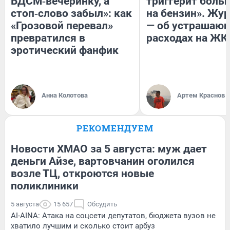
БДСМ‑вечеринку, а
триггерит боль
стоп‑слово забыл»: как
на бензин». Жу
«Грозовой перевал»
— об устрашаю
превратился в
расходах на ЖК
эротический фанфик
Анна Колотова
Артем Краснов
РЕКОМЕНДУЕМ
Новости ХМАО за 5 августа: муж дает
деньги Айзе, вартовчанин оголился
возле ТЦ, откроются новые
поликлиники
5 августа
15 657
Обсудить
AI-AINA: Атака на соцсети депутатов, бюджета вузов не
хватило лучшим и сколько стоит арбуз