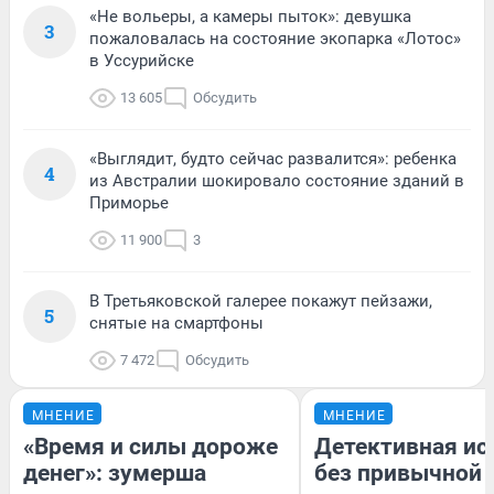
«Не вольеры, а камеры пыток»: девушка
3
пожаловалась на состояние экопарка «Лотос»
в Уссурийске
13 605
Обсудить
«Выглядит, будто сейчас развалится»: ребенка
4
из Австралии шокировало состояние зданий в
Приморье
11 900
3
В Третьяковской галерее покажут пейзажи,
5
снятые на смартфоны
7 472
Обсудить
МНЕНИЕ
МНЕНИЕ
«Время и силы дороже
Детективная ис
денег»: зумерша
без привычной