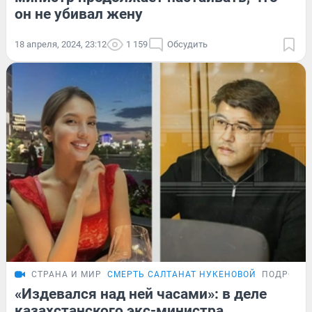
он не убивал жену
18 апреля, 2024, 23:12
1 159
Обсудить
СТРАНА И МИР
СМЕРТЬ САЛТАНАТ НУКЕНОВОЙ
ПОДРОБН
«Издевался над ней часами»: в деле
казахстанского экс-министра,