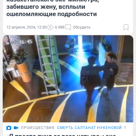
забившего жену, всплыли
ошеломляющие подробности
12 апреля, 2024, 12:30
6 988
Обсудить
ПРОИСШЕСТВИЯ
СМЕРТЬ САЛТАНАТ НУКЕНОВОЙ
ПОДР