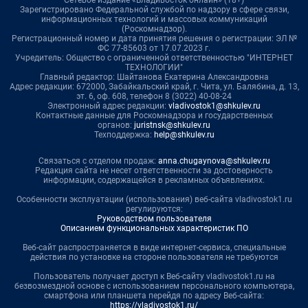
Зарегистрировано Федеральной службой по надзору в сфере связи,
информационных технологий и массовых коммуникаций
(Роскомнадзор).
Регистрационный номер и дата принятия решения о регистрации: ЭЛ №
ФС 77-85603 от 17.07.2023 г.
Учредитель: Общество с ограниченной ответственностью "ИНТЕРНЕТ
ТЕХНОЛОГИИ"
Главный редактор: Шайтанова Екатерина Александровна
Адрес редакции: 672000, Забайкальский край, г. Чита, ул. Балябина, д. 13,
эт. 6, оф. 608, телефон 8 (3022) 40-08-24
Электронный адрес редакции:
vladivostok1@shkulev.ru
Контактные данные для Роскомнадзора и государственных
органов:
juristnsk@shkulev.ru
Техподдержка:
help@shkulev.ru
Связаться с отделом продаж:
anna.chugaynova@shkulev.ru
Редакция сайта не несет ответственности за достоверность
информации, содержащейся в рекламных объявлениях.
Особенности эксплуатации (использования) веб-сайта vladivostok1.ru
регулируются:
Руководством пользователя
Описанием функциональных характеристик ПО
Веб-сайт распространяется в виде интернет-сервиса, специальные
действия по установке на стороне пользователя не требуются
Пользователь получает доступ к Веб-сайту vladivostok1.ru на
безвозмездной основе с использованием персонального компьютера,
смартфона или планшета перейдя по адресу Веб-сайта:
https://vladivostok1.ru/