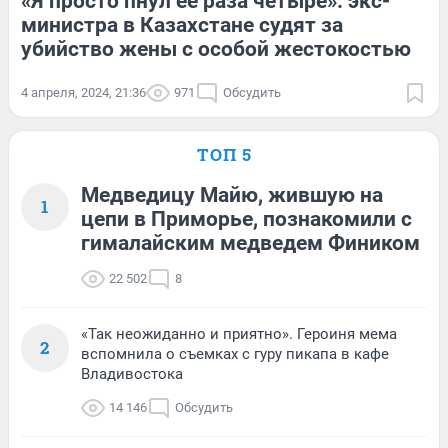
«Я просто пнул ее раза четыре»: экс-
министра в Казахстане судят за
убийство жены с особой жестокостью
4 апреля, 2024, 21:36
971
Обсудить
ТОП 5
Медведицу Майю, жившую на
1
цепи в Приморье, познакомили с
гималайским медведем Фиником
22 502
8
«Так неожиданно и приятно». Героиня мема
2
вспомнила о съемках с гуру пикапа в кафе
Владивостока
14 146
Обсудить