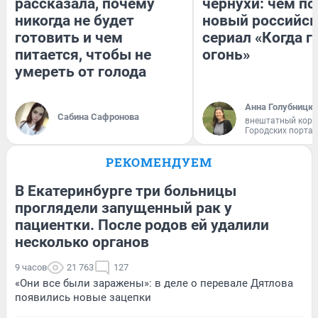
рассказала, почему
чернухи: чем п
никогда не будет
новый российс
готовить и чем
сериал «Когда г
питается, чтобы не
огонь»
умереть от голода
Анна Голубницк
Сабина Сафронова
внештатный корр
Городских порта
РЕКОМЕНДУЕМ
В Екатеринбурге три больницы
проглядели запущенный рак у
пациентки. После родов ей удалили
несколько органов
9 часов
21 763
127
«Они все были заражены»: в деле о перевале Дятлова
появились новые зацепки