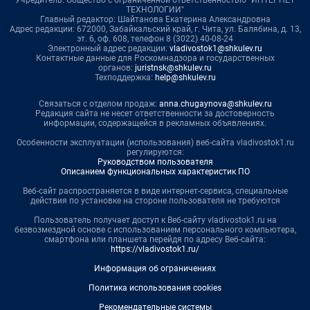
ТЕХНОЛОГИИ"
Главный редактор: Шайтанова Екатерина Александровна
Адрес редакции: 672000, Забайкальский край, г. Чита, ул. Балябина, д. 13,
эт. 6, оф. 608, телефон 8 (3022) 40-08-24
Электронный адрес редакции:
vladivostok1@shkulev.ru
Контактные данные для Роскомнадзора и государственных
органов:
juristnsk@shkulev.ru
Техподдержка:
help@shkulev.ru
Связаться с отделом продаж:
anna.chugaynova@shkulev.ru
Редакция сайта не несет ответственности за достоверность
информации, содержащейся в рекламных объявлениях.
Особенности эксплуатации (использования) веб-сайта vladivostok1.ru
регулируются:
Руководством пользователя
Описанием функциональных характеристик ПО
Веб-сайт распространяется в виде интернет-сервиса, специальные
действия по установке на стороне пользователя не требуются
Пользователь получает доступ к Веб-сайту vladivostok1.ru на
безвозмездной основе с использованием персонального компьютера,
смартфона или планшета перейдя по адресу Веб-сайта:
https://vladivostok1.ru/
Информация об ограничениях
Политика использования cookies
Рекомендательные системы