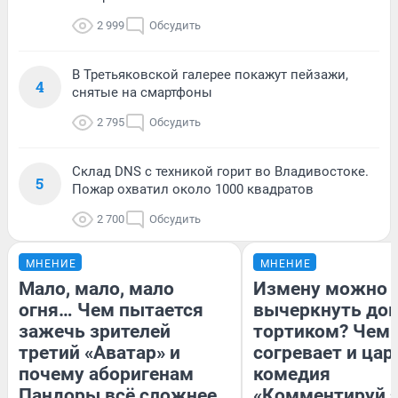
2 999
Обсудить
В Третьяковской галерее покажут пейзажи,
4
снятые на смартфоны
2 795
Обсудить
Склад DNS с техникой горит во Владивостоке.
5
Пожар охватил около 1000 квадратов
2 700
Обсудить
МНЕНИЕ
МНЕНИЕ
Мало, мало, мало
Измену можно
огня… Чем пытается
вычеркнуть до
зажечь зрителей
тортиком? Чем
третий «Аватар» и
согревает и цар
почему аборигенам
комедия
Пандоры всё сложнее
«Комментируй э