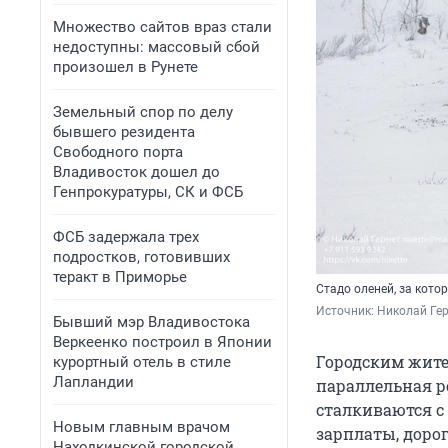
Множество сайтов враз стали
недоступны: массовый сбой
произошел в Рунете
Земельный спор по делу
бывшего резидента
Свободного порта
Владивосток дошел до
Генпрокуратуры, СК и ФСБ
ФСБ задержала трех
подростков, готовивших
теракт в Приморье
Стадо оленей, за кот
Источник: 
Николай Ге
Бывший мэр Владивостока
Веркеенко построил в Японии
Городским жите
курортный отель в стиле
Лапландии
параллельная ре
сталкиваются с 
Новым главным врачом
зарплаты, дорог
Находкинской городской