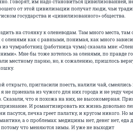
но. Говорят, им надо становиться цивилизованней, н
орошего от этой цивилизации получат люди, чьи трад
тиском государства и «цивилизованного» общества.
здить на стоянку к оленеводам. Там много места, там 
с оленями как с равными, понимая, как много зависи
 из чумработниц (работница чума) сказала мне: «Оле
 ними». Мне бы тоже хотелось за оленями, по правде г
али местному парню, но, к сожалению, пришлось верн
кошку.
ой открыто, пригласили поесть, налили чай, смеялись
о я не приехала из чужого для них города и не уеду чер
. Сказали, что я похожа на них, не высокомерная. Пр
 признание. И романтизировать их жизнь довольно лег
ени пасутся, печка греет палатку, и кругом никого. Но 
мантике, а о проблемах: медицины нет, денег нет, еда 
 потому что меняются зимы. И уже не выходит