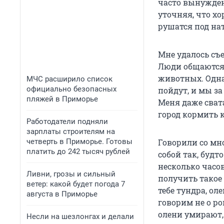
часто вынужден
уточняя, что х
рушатся под на
Мне удалось съе
Люди общаются 
животных. Одна
МЧС расширило список
официально безопасных
пойдут, и мы за
пляжей в Приморье
Меня даже сват
город кормить 
Работодатели подняли
зарплаты строителям на
четверть в Приморье. Готовы
Говорили со мн
платить до 242 тысяч рублей
собой так, будт
несколько часов
Ливни, грозы и сильный
получить такое
ветер: какой будет погода 7
тебе тундра, ол
августа в Приморье
говорим не о ро
олени умирают,
Несли на шезлонгах и делали