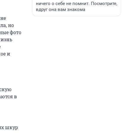
ничего о себе не помнит. Посмотрите,
вдруг она вам знакома
 не
ла, но
вные фото
жизнь
е
ое и
ьскую
аются в
их шкур