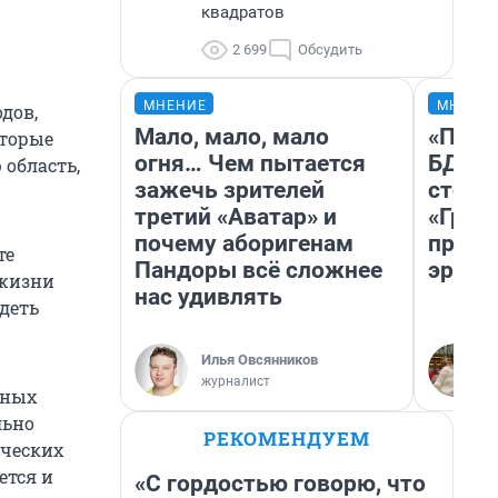
квадратов
2 699
Обсудить
МНЕНИЕ
МНЕНИ
дов,
Мало, мало, мало
«Попа
оторые
огня… Чем пытается
БДСМ‑
 область,
зажечь зрителей
стоп‑
третий «Аватар» и
«Гроз
почему аборигенам
превр
те
Пандоры всё сложнее
эроти
 жизни
нас удивлять
идеть
Илья Овсянников
журналист
нных
льно
РЕКОМЕНДУЕМ
ических
ется и
«С гордостью говорю, что