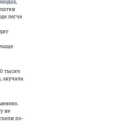
еходах,
алатки
оде легче
одит
 чаще
40 тысяч
, звучала
менено.
у не
съели по-