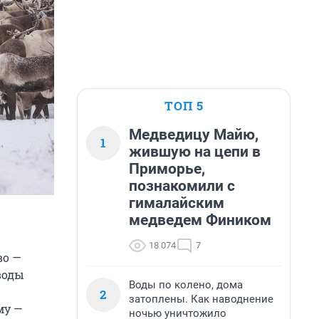
ТОП 5
Медведицу Майю,
1
жившую на цепи в
Приморье,
познакомили с
гималайским
медведем Фиником
18 074
7
во —
воды
Воды по колено, дома
2
затоплены. Как наводнение
му —
ночью уничтожило