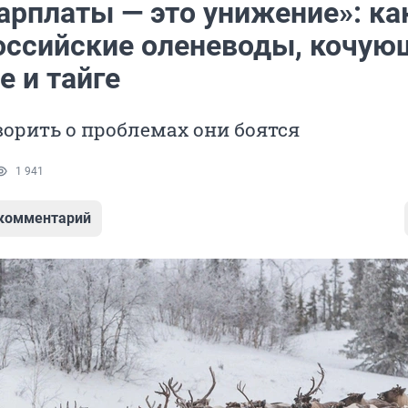
арплаты — это унижение»: ка
оссийские оленеводы, кочую
е и тайге
орить о проблемах они боятся
1 941
 комментарий