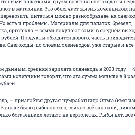
нтовыми палатками, грузы возят на снегоходах и везд
ают в магазинах. Это облегчает жизнь кочевников: п
 перевозить, питаться можно разнообразнее, на снегох
Но есть и проблемы. Материалы для палаток: брезент,
ска, оргстекло — семьи покупают сами, в среднем вых
 рублей. Продукты обходятся дорого, часть приходится
де. Снегоходы, по словам оленеводов, уже старые и всё
 данным, средняя зарплата оленевода в 2023 году — 
сами кочевники говорят, что эта сумма меньше в 8 раз
рублей.
еда, — признаётся другая чумработница Ольга (имя из
— Раньше было рыболовство, сейчас всё закрыли, ником
лько богатенькие летают на вертолетах. Рыбы нет, всё 