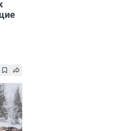
к
щие