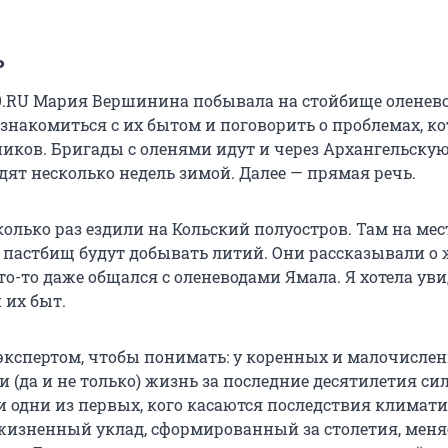
ь
.RU Мария Вершинина побывала на стойбище оленево
знакомиться с их бытом и поговорить о проблемах, к
иков. Бригады с оленями идут и через Архангельскую
дят несколько недель зимой. Далее — прямая речь.
олько раз ездили на Кольский полуостров. Там на мес
 пастбищ будут добывать литий. Они рассказывали о
то-то даже общался с оленеводами Ямала. Я хотела ув
 их быт.
экспертом, чтобы понимать: у коренных и малочисле
и (да и не только) жизнь за последние десятилетия си
и одни из первых, кого касаются последствия климат
жизненный уклад, сформированный за столетия, меня