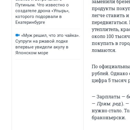
заменили брезе
Путиным. Что известно о
продукты покуп
создателе дрона «Упырь»,
легче ставить и
которого подорвали в
передвигаться. 
Екатеринбурге
утеплитель, кра
«Муж решил, что это чайка».
около 100 тысяч
Супруги на ржавой лодке
покупать в горо
впервые увидели акулу в
ломаются.
Японском море
По официальным
рублей. Однако 
цифра 5 тысяч 
— Зарплаты — б
—
Прим. ред.
). 
нужно стало. То
браконьерски.