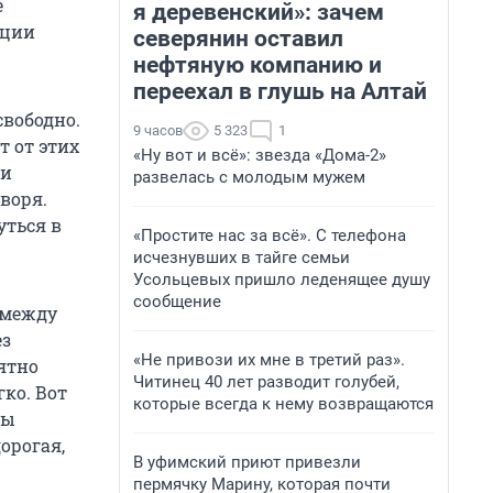
е
я деревенский»: зачем
иции
северянин оставил
нефтяную компанию и
переехал в глушь на Алтай
свободно.
9 часов
5 323
1
т от этих
«Ну вот и всё»: звезда «Дома-2»
ни
развелась с молодым мужем
оворя.
уться в
«Простите нас за всё». С телефона
исчезнувших в тайге семьи
Усольцевых пришло леденящее душу
сообщение
 между
ез
«Не привози их мне в третий раз».
иятно
Читинец 40 лет разводит голубей,
ко. Вот
которые всегда к нему возвращаются
мы
дорогая,
В уфимский приют привезли
пермячку Марину, которая почти