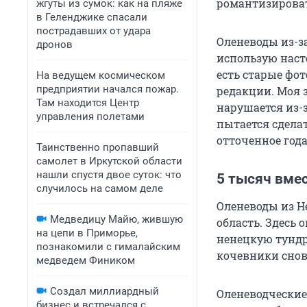
романтизирова
жгуты из сумок: как на пляже
в Геленджике спасали
пострадавших от удара
Оленеводы из-з
дронов
использую насто
есть старые фо
На ведущем космическом
предприятии начался пожар.
редакции. Моя з
Там находится Центр
нарушается из-
управления полетами
пытается сдела
отточенное года
Таинственно пропавший
самолет в Иркутской области
нашли спустя двое суток: что
5 тысяч вмес
случилось на самом деле
Оленеводы из Н
Медведицу Майю, жившую
область. Здесь 
на цепи в Приморье,
ненецкую тундру
познакомили с гималайским
кочевники снова
медведем Фиником
Создал миллиардный
Оленеводческие
бизнес и встречался с