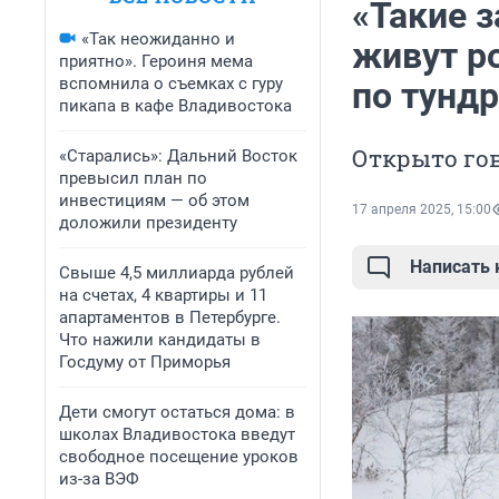
«Такие з
«Так неожиданно и
живут р
приятно». Героиня мема
вспомнила о съемках с гуру
по тундр
пикапа в кафе Владивостока
Открыто гов
«Старались»: Дальний Восток
превысил план по
инвестициям — об этом
17 апреля 2025, 15:00
доложили президенту
Написать
Свыше 4,5 миллиарда рублей
на счетах, 4 квартиры и 11
апартаментов в Петербурге.
Что нажили кандидаты в
Госдуму от Приморья
Дети смогут остаться дома: в
школах Владивостока введут
свободное посещение уроков
из-за ВЭФ