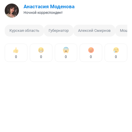
Анастасия Моденова
Ночной корреспондент
Курская область
Губернатор
Алексей Смирнов
Мошен
0
0
0
0
0