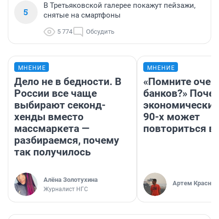
В Третьяковской галерее покажут пейзажи,
5
снятые на смартфоны
5 774
Обсудить
МНЕНИЕ
МНЕНИЕ
Дело не в бедности. В
«Помните очер
России все чаще
банков?» Поче
выбирают секонд-
экономический
хенды вместо
90-х может
массмаркета —
повториться в
разбираемся, почему
так получилось
Алёна Золотухина
Артем Краснов
Журналист НГС