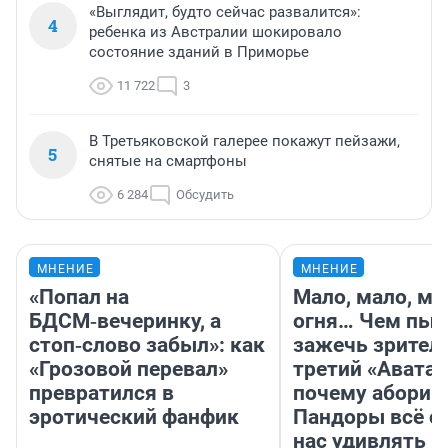
«Выглядит, будто сейчас развалится»:
4
ребенка из Австралии шокировало
состояние зданий в Приморье
11 722
3
В Третьяковской галерее покажут пейзажи,
5
снятые на смартфоны
6 284
Обсудить
МНЕНИЕ
МНЕНИЕ
«Попал на
Мало, мало, ма
БДСМ‑вечеринку, а
огня… Чем пыт
стоп‑слово забыл»: как
зажечь зрител
«Грозовой перевал»
третий «Аватар
превратился в
почему абориг
эротический фанфик
Пандоры всё с
нас удивлять