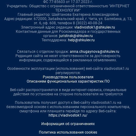
ФС 77-85603 от 17.07.2023 г.
Учредитель: Общество с ограниченной ответственностью "ИНТЕРНЕТ
ТЕХНОЛОГИИ"
Главный редактор: Шайтанова Екатерина Александровна
Адрес редакции: 672000, Забайкальский край, г. Чита, ул. Балябина, д. 13,
эт. 6, оф. 608, телефон 8 (3022) 40-08-24
Электронный адрес редакции:
vladivostok1@shkulev.ru
Контактные данные для Роскомнадзора и государственных
органов:
juristnsk@shkulev.ru
Техподдержка:
help@shkulev.ru
Связаться с отделом продаж:
anna.chugaynova@shkulev.ru
Редакция сайта не несет ответственности за достоверность
информации, содержащейся в рекламных объявлениях.
Особенности эксплуатации (использования) веб-сайта vladivostok1.ru
регулируются:
Руководством пользователя
Описанием функциональных характеристик ПО
Веб-сайт распространяется в виде интернет-сервиса, специальные
действия по установке на стороне пользователя не требуются
Пользователь получает доступ к Веб-сайту vladivostok1.ru на
безвозмездной основе с использованием персонального компьютера,
смартфона или планшета перейдя по адресу Веб-сайта:
https://vladivostok1.ru/
Информация об ограничениях
Политика использования cookies