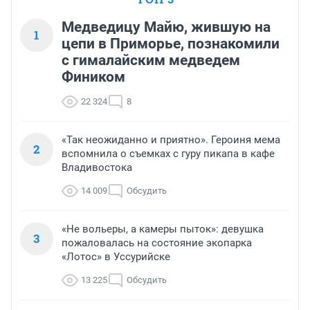
Медведицу Майю, жившую на
1
цепи в Приморье, познакомили
с гималайским медведем
Фиником
22 324
8
«Так неожиданно и приятно». Героиня мема
2
вспомнила о съемках с гуру пикапа в кафе
Владивостока
14 009
Обсудить
«Не вольеры, а камеры пыток»: девушка
3
пожаловалась на состояние экопарка
«Лотос» в Уссурийске
13 225
Обсудить