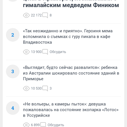
гималайским медведем Фиником
22 172
8
«Так неожиданно и приятно». Героиня мема
2
вспомнила о съемках с гуру пикапа в кафе
Владивостока
13 900
Обсудить
«Выглядит, будто сейчас развалится»: ребенка
3
из Австралии шокировало состояние зданий в
Приморье
10 530
3
«Не вольеры, а камеры пыток»: девушка
4
пожаловалась на состояние экопарка «Лотос»
в Уссурийске
6 899
Обсудить