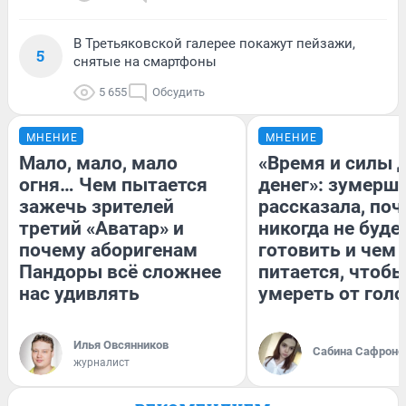
В Третьяковской галерее покажут пейзажи,
5
снятые на смартфоны
5 655
Обсудить
МНЕНИЕ
МНЕНИЕ
Мало, мало, мало
«Время и силы 
огня… Чем пытается
денег»: зумерш
зажечь зрителей
рассказала, по
третий «Аватар» и
никогда не буде
почему аборигенам
готовить и чем
Пандоры всё сложнее
питается, чтобы
нас удивлять
умереть от гол
Илья Овсянников
Сабина Сафроно
журналист