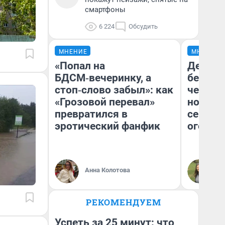
смартфоны
6 224
Обсудить
МНЕНИЕ
МНЕНИЕ
«Попал на
Детект
БДСМ‑вечеринку, а
без пр
стоп‑слово забыл»: как
чернух
«Грозовой перевал»
новый 
превратился в
сериал 
эротический фанфик
огонь»
Ан
Анна Колотова
вн
Го
РЕКОМЕНДУЕМ
Успеть за 25 минут: что