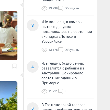
Владивостока
13 999
Обсудить
«Не вольеры, а камеры
3
пыток»: девушка
пожаловалась на состояние
экопарка «Лотос» в
Уссурийске
13 176
Обсудить
«Выглядит, будто сейчас
4
развалится»: ребенка из
Австралии шокировало
состояние зданий в
Приморье
11 711
3
В Третьяковской галерее
5
покажут пейзажи, снятые на