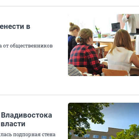
енести в
а от общественников
е Владивостока
 власти
лась подпорная стена