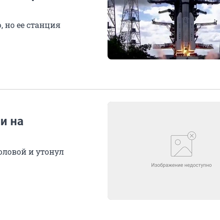
 но ее станция
и на
оловой и утонул