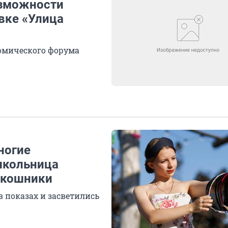
озможности
вке «Улица
номического форума
ногие
школьница
окошники
 показах и засветились