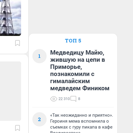
ТОП 5
Медведицу Майю,
1
жившую на цепи в
Приморье,
познакомили с
гималайским
медведем Фиником
22 310
8
«Так неожиданно и приятно».
2
Героиня мема вспомнила о
съемках с гуру пикапа в кафе