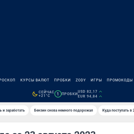
РОСКОП
КУРСЫ ВАЛЮТ
ПРОБКИ
ZODY
ИГРЫ
ПРОМОКОДЫ
USD 82,17
СЕЙЧАС
1
ПРОБКИ
+21°C
EUR 94,84
ь и заработать
Бензин снова немного подорожал
Куда поступать в 