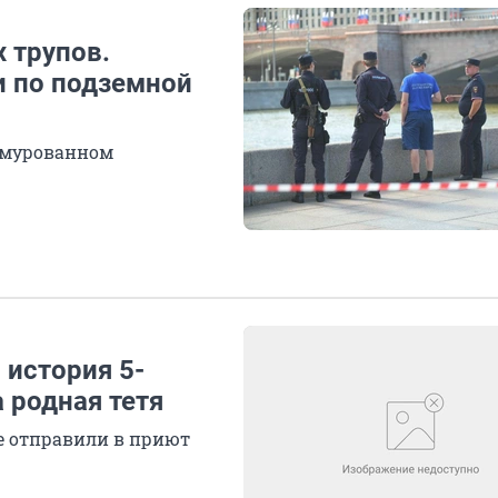
 трупов.
и по подземной
замурованном
 история 5-
 родная тетя
ее отправили в приют