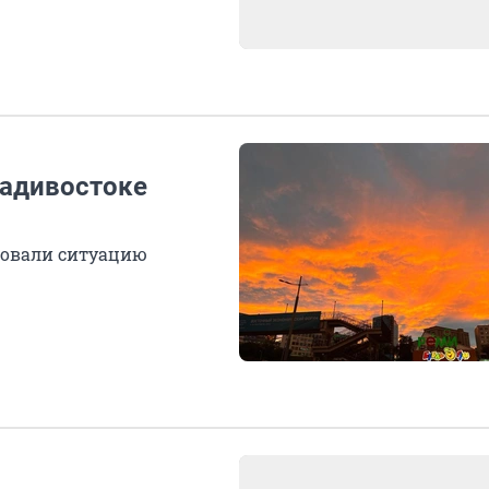
ладивостоке
ровали ситуацию