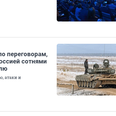
по переговорам,
Россией сотнями
елю
, атаки и