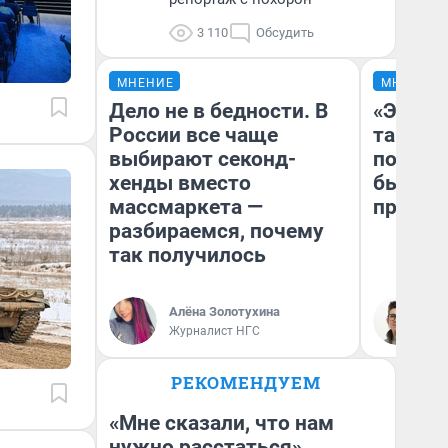
3 110
Обсудить
МНЕНИЕ
МНЕНИЕ
Дело не в бедности. В
«Это п
России все чаще
так не 
выбирают секонд-
почему
хенды вместо
был Юр
массмаркета —
пропус
разбираемся, почему
так получилось
Алёна Золотухина
На
Журналист НГС
РЕКОМЕНДУЕМ
«Мне сказали, что нам
нужно расстаться».