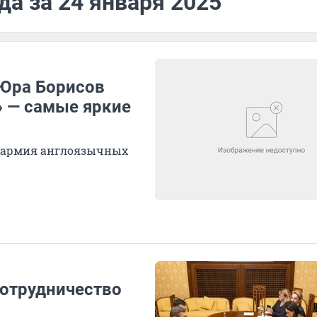
да за 24 января 2025
 Юра Борисов
» — самые яркие
сь армия англоязычных
сотрудничество