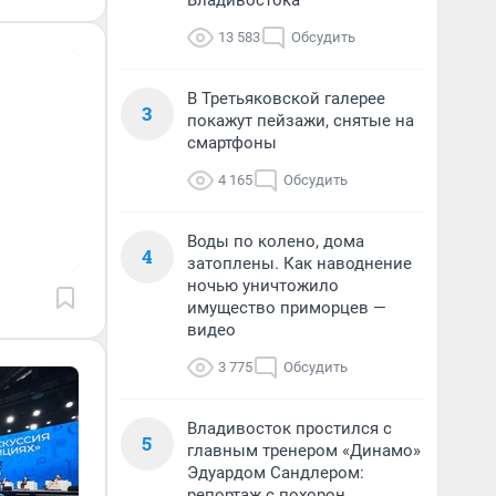
Владивостока
13 583
Обсудить
В Третьяковской галерее
3
покажут пейзажи, снятые на
смартфоны
4 165
Обсудить
Воды по колено, дома
4
затоплены. Как наводнение
ночью уничтожило
имущество приморцев —
видео
3 775
Обсудить
Владивосток простился с
5
главным тренером «Динамо»
Эдуардом Сандлером:
репортаж с похорон