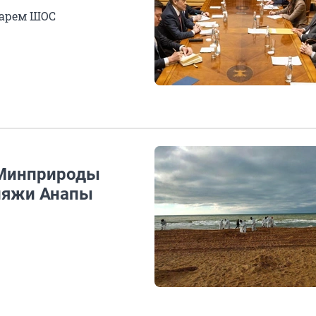
тарем ШОС
а Минприроды
пляжи Анапы