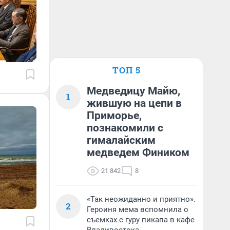
ТОП 5
Медведицу Майю,
1
жившую на цепи в
Приморье,
познакомили с
гималайским
медведем Фиником
21 842
8
«Так неожиданно и приятно».
2
Героиня мема вспомнила о
съемках с гуру пикапа в кафе