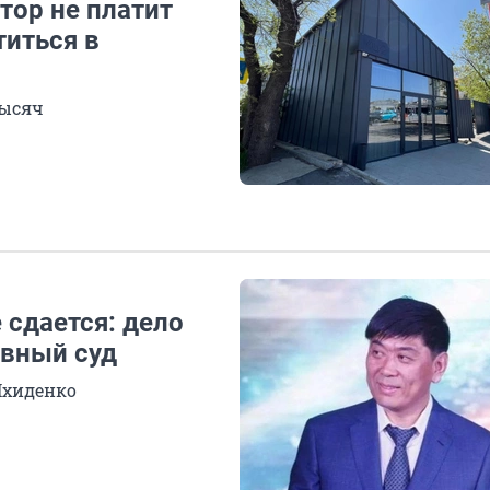
тор не платит
титься в
тысяч
 сдается: дело
овный суд
Пхиденко