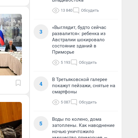
Владивостока
13 840
Обсудить
«Выглядит, будто сейчас
3
развалится»: ребенка из
Австралии шокировало
состояние зданий в
Приморье
5 193
Обсудить
В Третьяковской галерее
4
покажут пейзажи, снятые на
смартфоны
5 087
Обсудить
Воды по колено, дома
5
затоплены. Как наводнение
ночью уничтожило
имущество приморцев —