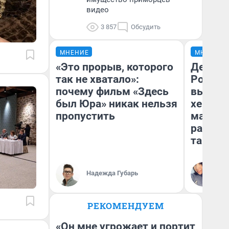
видео
3 857
Обсудить
МНЕНИЕ
МНЕНИЕ
«Это прорыв, которого
Дело не
так не хватало»:
России
почему фильм «Здесь
выбира
был Юра» никак нельзя
хенды 
пропустить
массма
разбир
так по
Ал
Надежда Губарь
Жу
РЕКОМЕНДУЕМ
«Он мне угрожает и портит