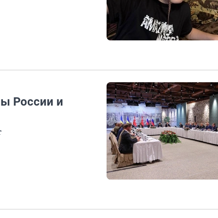
ры России и
т