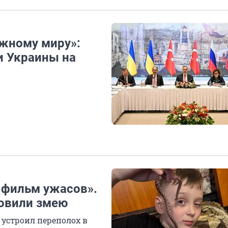
жному миру»:
 и Украины на
в
 фильм ужасов».
овили змею
 устроил переполох в