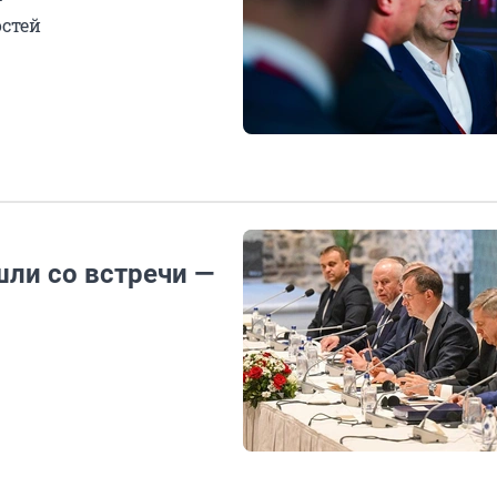
остей
шли со встречи —