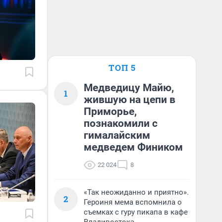
ТОП 5
Медведицу Майю,
1
жившую на цепи в
Приморье,
познакомили с
гималайским
медведем Фиником
22 024
8
«Так неожиданно и приятно».
2
Героиня мема вспомнила о
съемках с гуру пикапа в кафе