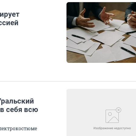
нирует
ссией
Уральский
в себя всю
электрокостюме