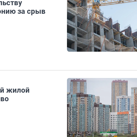
льству
онию за срыв
ый жилой
 во