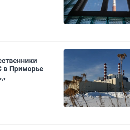
и
ественники
С в Приморье
руг