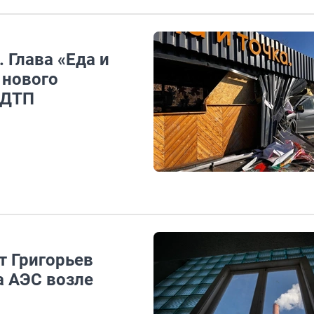
. Глава «Еда и
 нового
 ДТП
ат Григорьев
а АЭС возле