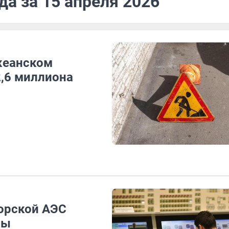
да за 15 апреля 2026
Океанском
2,6 миллиона
орской АЭС
ны