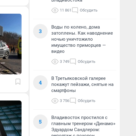
Владивостока
11 861
Обсудить
Воды по колено, дома
3
затоплены. Как наводнение
ночью уничтожило
имущество приморцев —
видео
3 749
Обсудить
В Третьяковской галерее
4
покажут пейзажи, снятые на
смартфоны
3 756
Обсудить
Владивосток простился с
5
главным тренером «Динамо»
Эдуардом Сандлером:
репортаж с похорон