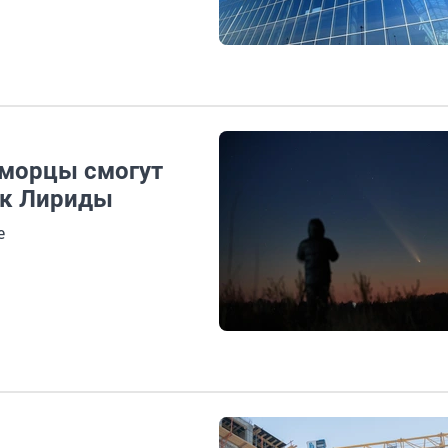
иморцы смогут
ок Лириды
е