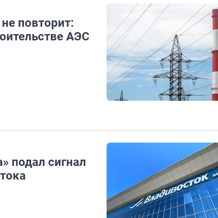
не повторит:
роительстве АЭС
» подал сигнал
стока