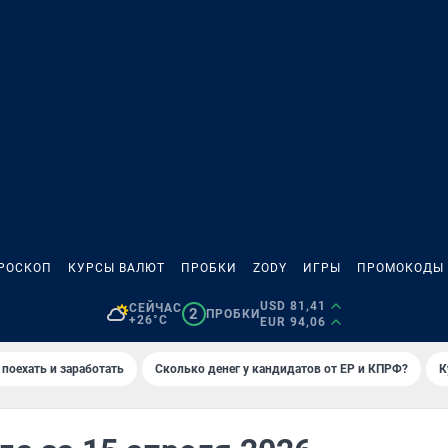
РОСКОП
КУРСЫ ВАЛЮТ
ПРОБКИ
ZODY
ИГРЫ
ПРОМОКОДЫ
USD 81,41
СЕЙЧАС
2
ПРОБКИ
+26°C
EUR 94,06
 поехать и заработать
Сколько денег у кандидатов от ЕР и КПРФ?
К