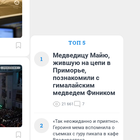
ТОП 5
Медведицу Майю,
1
жившую на цепи в
Приморье,
познакомили с
гималайским
медведем Фиником
21 661
7
«Так неожиданно и приятно».
2
Героиня мема вспомнила о
съемках с гуру пикапа в кафе