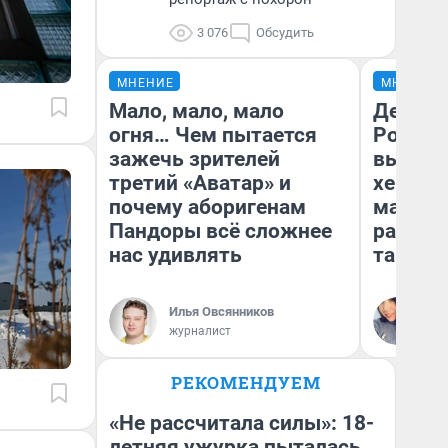
3 076
Обсудить
МНЕНИЕ
МНЕНИЕ
Мало, мало, мало
Дело не
огня… Чем пытается
России
зажечь зрителей
выбира
третий «Аватар» и
хенды 
почему аборигенам
массма
Пандоры всё сложнее
разбир
нас удивлять
так по
Илья Овсянников
Ал
журналист
Жу
РЕКОМЕНДУЕМ
«Не рассчитала силы»: 18-
летняя ужурка пыталась