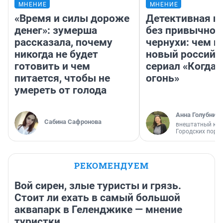
МНЕНИЕ
МНЕНИЕ
«Время и силы дороже
Детективная и
денег»: зумерша
без привычной
рассказала, почему
чернухи: чем п
никогда не будет
новый российс
готовить и чем
сериал «Когда 
питается, чтобы не
огонь»
умереть от голода
Анна Голубниц
Сабина Сафронова
внештатный кор
Городских порт
РЕКОМЕНДУЕМ
Вой сирен, злые туристы и грязь.
Стоит ли ехать в самый большой
аквапарк в Геленджике — мнение
туристки