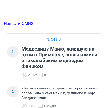
Новости СМИ2
ТОП 5
Медведицу Майю, жившую на
1
цепи в Приморье, познакомили
с гималайским медведем
Фиником
21 805
8
«Так неожиданно и приятно». Героиня мема
2
вспомнила о съемках с гуру пикапа в кафе
Владивостока
13 379
Обсудить