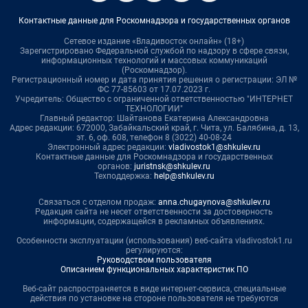
Контактные данные для Роскомнадзора и государственных органов
Сетевое издание «Владивосток онлайн» (18+)
Зарегистрировано Федеральной службой по надзору в сфере связи,
информационных технологий и массовых коммуникаций
(Роскомнадзор).
Регистрационный номер и дата принятия решения о регистрации: ЭЛ №
ФС 77-85603 от 17.07.2023 г.
Учредитель: Общество с ограниченной ответственностью "ИНТЕРНЕТ
ТЕХНОЛОГИИ"
Главный редактор: Шайтанова Екатерина Александровна
Адрес редакции: 672000, Забайкальский край, г. Чита, ул. Балябина, д. 13,
эт. 6, оф. 608, телефон 8 (3022) 40-08-24
Электронный адрес редакции:
vladivostok1@shkulev.ru
Контактные данные для Роскомнадзора и государственных
органов:
juristnsk@shkulev.ru
Техподдержка:
help@shkulev.ru
Связаться с отделом продаж:
anna.chugaynova@shkulev.ru
Редакция сайта не несет ответственности за достоверность
информации, содержащейся в рекламных объявлениях.
Особенности эксплуатации (использования) веб-сайта vladivostok1.ru
регулируются:
Руководством пользователя
Описанием функциональных характеристик ПО
Веб-сайт распространяется в виде интернет-сервиса, специальные
действия по установке на стороне пользователя не требуются