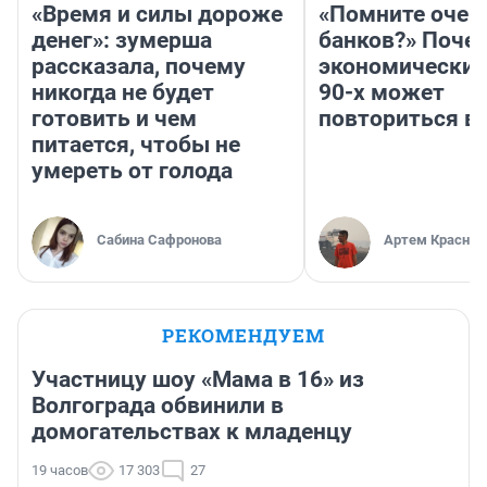
«Время и силы дороже
«Помните очер
денег»: зумерша
банков?» Поче
рассказала, почему
экономический
никогда не будет
90-х может
готовить и чем
повториться в
питается, чтобы не
умереть от голода
Сабина Сафронова
Артем Краснов
РЕКОМЕНДУЕМ
Участницу шоу «Мама в 16» из
Волгограда обвинили в
домогательствах к младенцу
19 часов
17 303
27