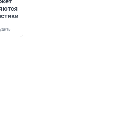
ожет
няются
астики
удить