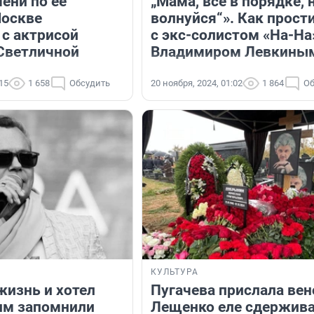
ени по ее
„Мама, всё в порядке, 
Москве
волнуйся“». Как прост
 с актрисой
с экс-солистом «На-На
Светличной
Владимиром Левкины
:15
1 658
Обсудить
20 ноября, 2024, 01:02
1 864
Об
КУЛЬТУРА
жизнь и хотел
Пугачева прислала вен
им запомнили
Лещенко еле сдержив