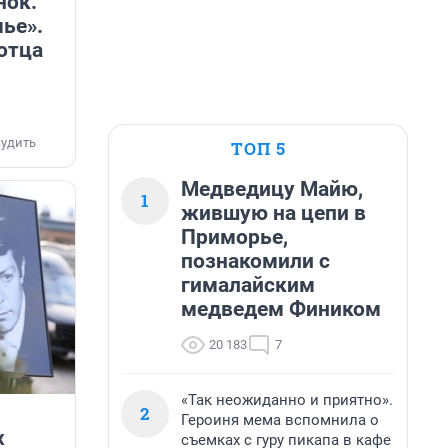
нок.
мье».
отца
удить
ТОП 5
Медведицу Майю,
1
жившую на цепи в
Приморье,
познакомили с
гималайским
медведем Фиником
20 183
7
«Так неожиданно и приятно».
2
Героиня мема вспомнила о
х
съемках с гуру пикапа в кафе