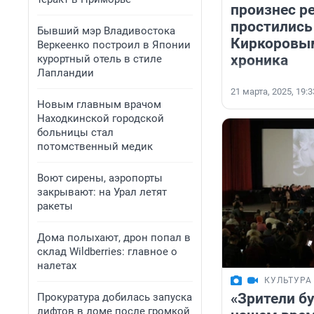
произнес ре
простились
Бывший мэр Владивостока
Киркоровым
Веркеенко построил в Японии
хроника
курортный отель в стиле
Лапландии
21 марта, 2025, 19:3
Новым главным врачом
Находкинской городской
больницы стал
потомственный медик
Воют сирены, аэропорты
закрывают: на Урал летят
ракеты
Дома полыхают, дрон попал в
склад Wildberries: главное о
налетах
КУЛЬТУРА
«Зрители бу
Прокуратура добилась запуска
лифтов в доме после громкой