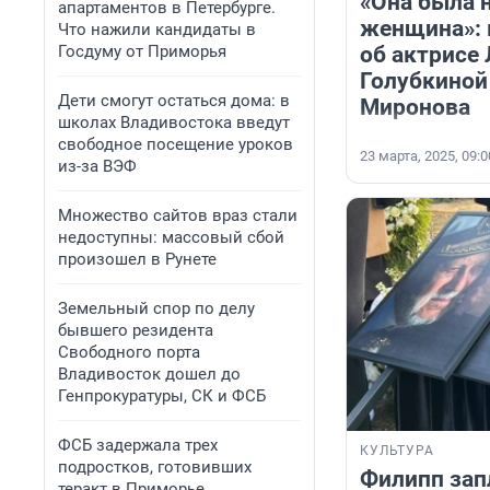
«Она была 
апартаментов в Петербурге.
женщина»: 
Что нажили кандидаты в
Госдуму от Приморья
об актрисе
Голубкиной
Дети смогут остаться дома: в
Миронова
школах Владивостока введут
свободное посещение уроков
23 марта, 2025, 09:0
из-за ВЭФ
Множество сайтов враз стали
недоступны: массовый сбой
произошел в Рунете
Земельный спор по делу
бывшего резидента
Свободного порта
Владивосток дошел до
Генпрокуратуры, СК и ФСБ
ФСБ задержала трех
КУЛЬТУРА
подростков, готовивших
Филипп зап
теракт в Приморье