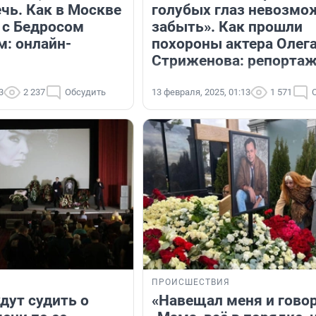
чь. Как в Москве
голубых глаз невозмо
 с Бедросом
забыть». Как прошли
: онлайн-
похороны актера Олег
Стриженова: репорта
3
2 237
Обсудить
13 февраля, 2025, 01:13
1 571
ПРОИСШЕСТВИЯ
дут судить о
«Навещал меня и говор