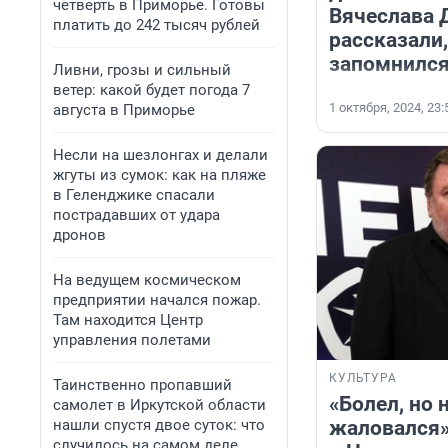
четверть в Приморье. Готовы
Вячеслава 
платить до 242 тысяч рублей
рассказали,
запомнилс
Ливни, грозы и сильный
ветер: какой будет погода 7
1 октября, 2024, 23:
августа в Приморье
Несли на шезлонгах и делали
жгуты из сумок: как на пляже
в Геленджике спасали
пострадавших от удара
дронов
На ведущем космическом
предприятии начался пожар.
Там находится Центр
управления полетами
КУЛЬТУРА
Таинственно пропавший
«Болел, но 
самолет в Иркутской области
жаловался»
нашли спустя двое суток: что
случилось на самом деле