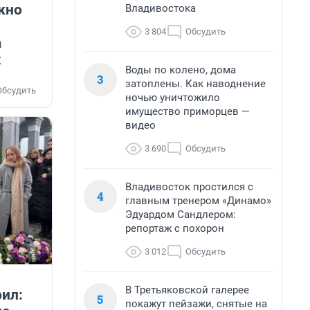
жно
Владивостока
3 804
Обсудить
а
ж
Воды по колено, дома
3
затоплены. Как наводнение
Обсудить
ночью уничтожило
имущество приморцев —
видео
3 690
Обсудить
Владивосток простился с
4
главным тренером «Динамо»
Эдуардом Сандлером:
репортаж с похорон
3 012
Обсудить
В Третьяковской галерее
ил:
5
покажут пейзажи, снятые на