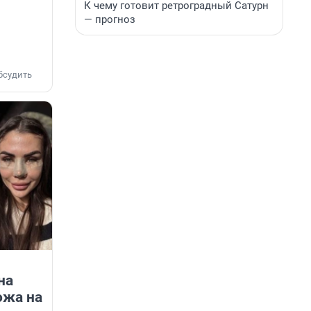
К чему готовит ретроградный Сатурн
— прогноз
бсудить
на
ожа на