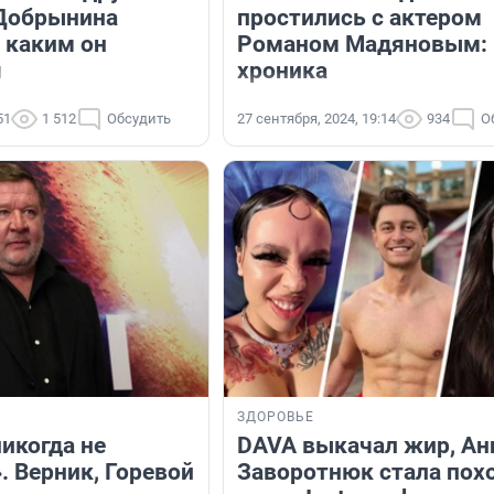
Добрынина
простились с актером
 каким он
Романом Мадяновым:
я
хроника
51
1 512
Обсудить
27 сентября, 2024, 19:14
934
О
ЗДОРОВЬЕ
никогда не
DAVA выкачал жир, Ан
. Верник, Горевой
Заворотнюк стала пох