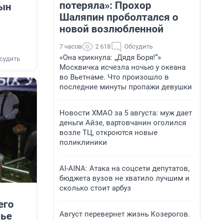
потеряла»: Прохор
сын
Шаляпин проболтался о
новой возлюбленной
7 часов
2 618
Обсудить
«Она крикнула: „Дядя Боря!“»
судить
Москвичка исчезла ночью у океана
во Вьетнаме. Что произошло в
последние минуты пропажи девушки
Новости ХМАО за 5 августа: муж дает
деньги Айзе, вартовчанин оголился
возле ТЦ, откроются новые
поликлиники
AI-AINA: Атака на соцсети депутатов,
бюджета вузов не хватило лучшим и
сколько стоит арбуз
его
Август перевернет жизнь Козерогов.
вье