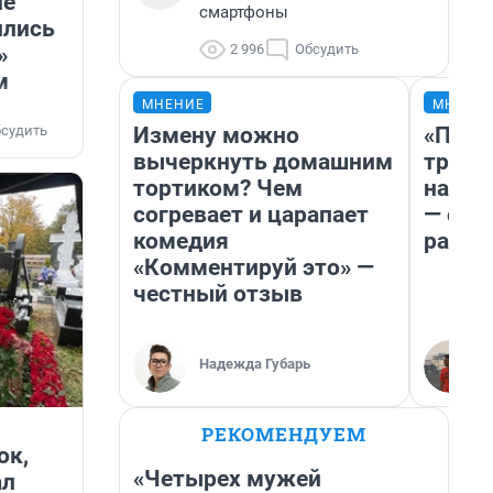
не
смартфоны
ились
2 996
Обсудить
»
м
МНЕНИЕ
МНЕНИ
Измену можно
«Плат
судить
вычеркнуть домашним
тригг
тортиком? Чем
на бе
согревает и царапает
— об 
комедия
расхо
«Комментируй это» —
честный отзыв
Надежда Губарь
РЕКОМЕНДУЕМ
ок,
«Четырех мужей
ал