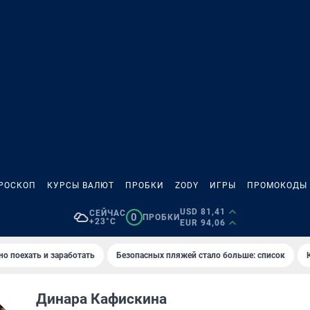
РОСКОП
КУРСЫ ВАЛЮТ
ПРОБКИ
ZODY
ИГРЫ
ПРОМОКОДЫ
USD 81,41
СЕЙЧАС
0
ПРОБКИ
+23°C
EUR 94,06
но поехать и заработать
Безопасных пляжей стало больше: список
Динара Кафискина