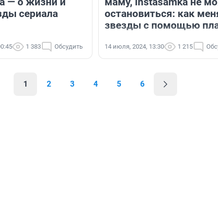
а — о жизни и
маму, Instasamka не м
зды сериала
остановиться: как ме
звезды с помощью пл
00:45
1 383
Обсудить
14 июля, 2024, 13:30
1 215
Обс
1
2
3
4
5
6