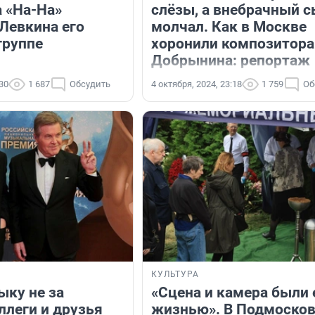
а «На-На»
слёзы, а внебрачный 
Левкина его
молчал. Как в Москве
группе
хоронили композитора
Добрынина: репортаж
:30
1 687
Обсудить
4 октября, 2024, 23:18
1 759
Об
КУЛЬТУРА
ыку не за
«Сцена и камера были 
ллеги и друзья
жизнью». В Подмоско