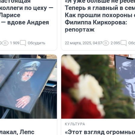
настоящая
«Я уже больше не ребе
коллеги по цеху —
Теперь я главный в се
 Ларисе
Как прошли похороны 
 — вдове Андрея
Филиппа Киркорова:
репортаж
0
1 909
Обсудить
22 марта, 2025, 04:07
2 095
Обс
КУЛЬТУРА
лакал, Лепс
«Этот взгляд огромны