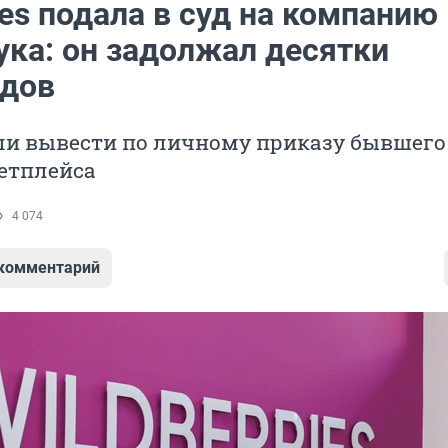
ies подала в суд на компанию
ука: он задолжал десятки
дов
ли вывести по личному приказу бывшег
етплейса
4 074
 комментарий