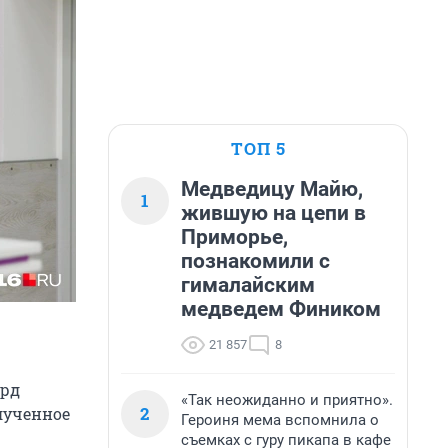
ТОП 5
Медведицу Майю,
1
жившую на цепи в
Приморье,
познакомили с
гималайским
медведем Фиником
21 857
8
лрд
«Так неожиданно и приятно».
2
лученное
Героиня мема вспомнила о
съемках с гуру пикапа в кафе