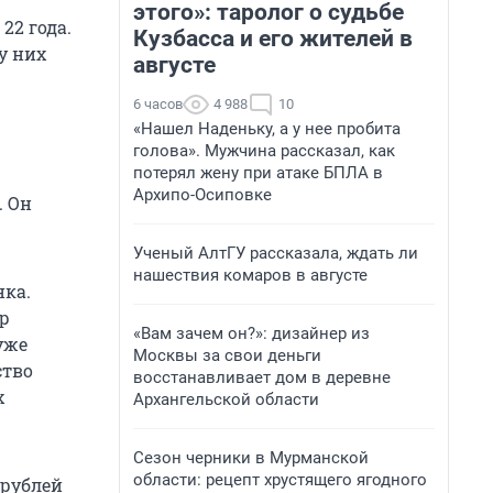
этого»: таролог о судьбе
22 года.
Кузбасса и его жителей в
у них
августе
6 часов
4 988
10
«Нашел Наденьку, а у нее пробита
голова». Мужчина рассказал, как
потерял жену при атаке БПЛА в
Архипо-Осиповке
. Он
Ученый АлтГУ рассказала, ждать ли
нашествия комаров в августе
нка.
тр
«Вам зачем он?»: дизайнер из
уже
Москвы за свои деньги
ство
восстанавливает дом в деревне
х
Архангельской области
Сезон черники в Мурманской
области: рецепт хрустящего ягодного
 рублей