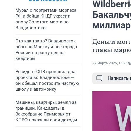
Wildberr
Мурал с портретами морпеха
Бакальч
РФ и бойца КНДР украсит
опору Золотого моста во
миллиар
Владивостоке
Деньги мог
Это как так-то? Владивосток
обогнал Москву и все города
главы марк
России по росту цен на
квартиры
27 марта 2025, 16:25
Резидент СПВ провалил два
проекта во Владивостоке —
Написать
он обещал построить частную
школу и автомойку
Машины, квартиры, земля за
границей. Кандидаты в
Заксобрание Приморья от
КПРФ показали свои доходы