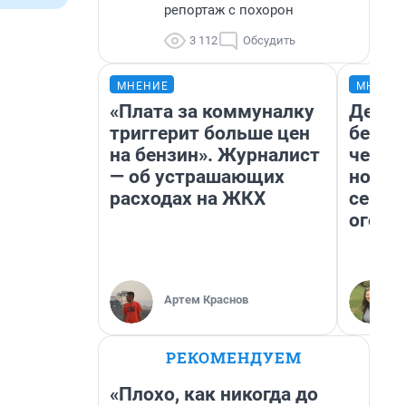
репортаж с похорон
3 112
Обсудить
МНЕНИЕ
МНЕНИ
«Плата за коммуналку
Детек
триггерит больше цен
без п
на бензин». Журналист
черну
— об устрашающих
новый
расходах на ЖКХ
сериа
огонь
Артем Краснов
РЕКОМЕНДУЕМ
«Плохо, как никогда до