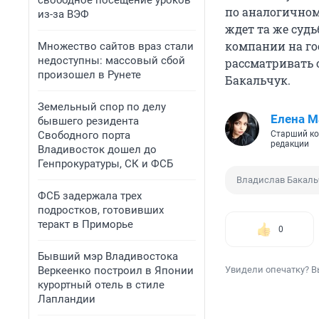
свободное посещение уроков
по аналогичном
из-за ВЭФ
ждет та же суд
компании на г
Множество сайтов враз стали
недоступны: массовый сбой
рассматривать 
произошел в Рунете
Бакальчук.
Земельный спор по делу
Елена М
бывшего резидента
Свободного порта
Старший ко
редакции
Владивосток дошел до
Генпрокуратуры, СК и ФСБ
Владислав Бакаль
ФСБ задержала трех
подростков, готовивших
теракт в Приморье
0
Бывший мэр Владивостока
Веркеенко построил в Японии
Увидели опечатку? В
курортный отель в стиле
Лапландии