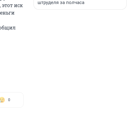
штруделя за полчаса
 этот иск
деньги
ообщил
0