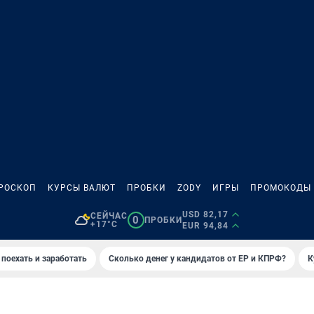
РОСКОП
КУРСЫ ВАЛЮТ
ПРОБКИ
ZODY
ИГРЫ
ПРОМОКОДЫ
USD 82,17
СЕЙЧАС
0
ПРОБКИ
+17°C
EUR 94,84
 поехать и заработать
Сколько денег у кандидатов от ЕР и КПРФ?
К