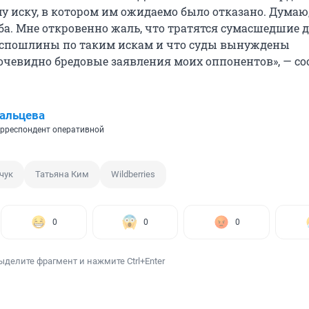
у иску, в котором им ожидаемо было отказано. Думаю,
ьба. Мне откровенно жаль, что тратятся сумасшедшие 
оспошлины по таким искам и что суды вынуждены
очевидно бредовые заявления моих оппонентов», — с
альцева
рреспондент оперативной
чук
Татьяна Ким
Wildberries
0
0
0
ыделите фрагмент и нажмите Ctrl+Enter