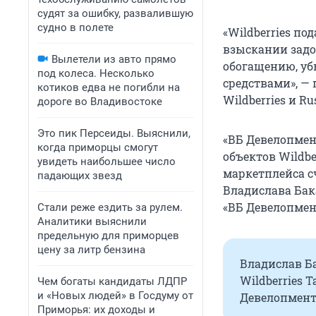
судят за ошибку, развалившую
судно в полете
«Wildberries по
взыскании задо
Вылетели из авто прямо
обогащению, у
под колеса. Несколько
средствами», —
котиков едва не погибли на
Wildberries и Ru
дороге во Владивостоке
Это пик Персеиды. Выяснили,
«ВБ Девелопмен
когда приморцы смогут
объектов Wildbe
увидеть наибольшее число
маркетплейса с
падающих звезд
Владислава Бак
«ВБ Девелопмен
Стали реже ездить за рулем.
Аналитики выяснили
предельную для приморцев
цену за литр бензина
Владислав Б
Wildberries 
Чем богаты кандидаты ЛДПР
и «Новых людей» в Госдуму от
Девелопмент
Приморья: их доходы и