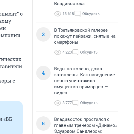
Владивостока
опмент“ о
13 618
Обсудить
ьному
ыми
В Третьяковской галерее
3
компании
покажут пейзажи, снятые на
смартфоны
4 220
Обсудить
тических
ставители
Воды по колено, дома
4
затоплены. Как наводнение
воры с
ночью уничтожило
имущество приморцев —
видео
3 777
Обсудить
и «ВБ
Владивосток простился с
5
главным тренером «Динамо»
Эдуардом Сандлером: