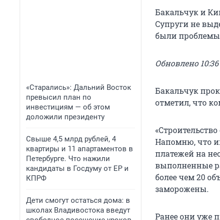
Бакальчук и К
Супруги не выд
были проблемы 
Обновлено 10:36 
«Старались»: Дальний Восток
Бакальчук прок
превысил план по
отметил, что к
инвестициям — об этом
доложили президенту
«Строительство
Свыше 4,5 млрд рублей, 4
Напомню, что им
квартиры и 11 апартаментов в
платежей на не
Петербурге. Что нажили
выполненные ра
кандидаты в Госдуму от ЕР и
более чем 20 об
КПРФ
заморожены.
Дети смогут остаться дома: в
школах Владивостока введут
Ранее они уже 