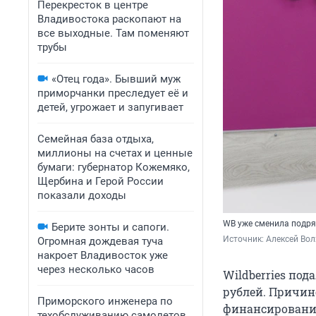
Перекресток в центре
Владивостока раскопают на
все выходные. Там поменяют
трубы
«Отец года». Бывший муж
приморчанки преследует её и
детей, угрожает и запугивает
Семейная база отдыха,
миллионы на счетах и ценные
бумаги: губернатор Кожемяко,
Щербина и Герой России
показали доходы
WB уже сменила подр
Берите зонты и сапоги.
Источник: 
Алексей Вол
Огромная дождевая туча
накроет Владивосток уже
через несколько часов
Wildberries под
рублей. Причино
Приморского инженера по
финансировани
техобслуживанию самолетов