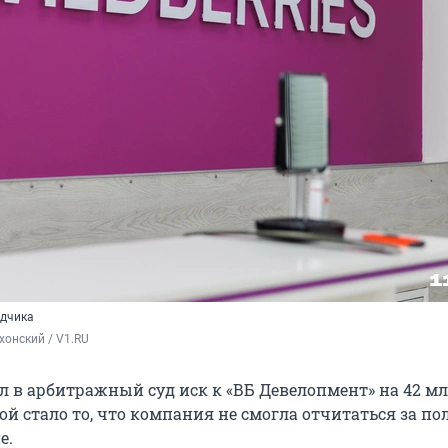
ядчика
хонский / V1.RU
ал в арбитражный суд иск к «ВБ Девелопмент» на
42 м
й стало то, что компания не смогла отчитаться за по
е.