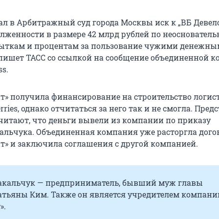
дал в Арбитражный суд города Москвы иск к „ВБ Девел
лженности в размере 42 млрд рублей по неосновател
быткам и процентам за пользование чужими денежн
 пишет ТАСС со ссылкой на сообщение объединенной 
ss.
т» получила финансирование на строительство логис
rries, однако отчитаться за него так и не смогла. Пред
читают, что деньги вывели из компании по приказу
альчука. Объединенная компания уже расторгла дого
т» и заключила соглашения с другой компанией.
акальчук — предприниматель, бывший муж главы
Татьяны Ким. Также он является учредителем компани
».