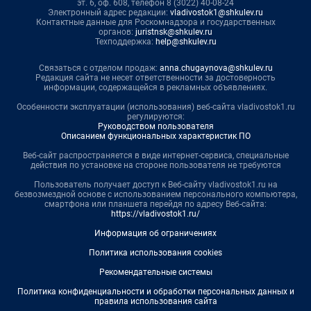
эт. 6, оф. 608, телефон 8 (3022) 40-08-24
Электронный адрес редакции:
vladivostok1@shkulev.ru
Контактные данные для Роскомнадзора и государственных
органов:
juristnsk@shkulev.ru
Техподдержка:
help@shkulev.ru
Связаться с отделом продаж:
anna.chugaynova@shkulev.ru
Редакция сайта не несет ответственности за достоверность
информации, содержащейся в рекламных объявлениях.
Особенности эксплуатации (использования) веб-сайта vladivostok1.ru
регулируются:
Руководством пользователя
Описанием функциональных характеристик ПО
Веб-сайт распространяется в виде интернет-сервиса, специальные
действия по установке на стороне пользователя не требуются
Пользователь получает доступ к Веб-сайту vladivostok1.ru на
безвозмездной основе с использованием персонального компьютера,
смартфона или планшета перейдя по адресу Веб-сайта:
https://vladivostok1.ru/
Информация об ограничениях
Политика использования cookies
Рекомендательные системы
Политика конфиденциальности и обработки персональных данных и
правила использования сайта