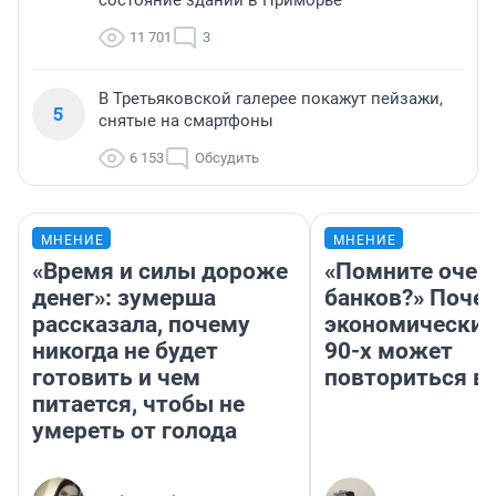
состояние зданий в Приморье
11 701
3
В Третьяковской галерее покажут пейзажи,
5
снятые на смартфоны
6 153
Обсудить
МНЕНИЕ
МНЕНИЕ
«Время и силы дороже
«Помните очер
денег»: зумерша
банков?» Поче
рассказала, почему
экономический
никогда не будет
90-х может
готовить и чем
повториться в
питается, чтобы не
умереть от голода