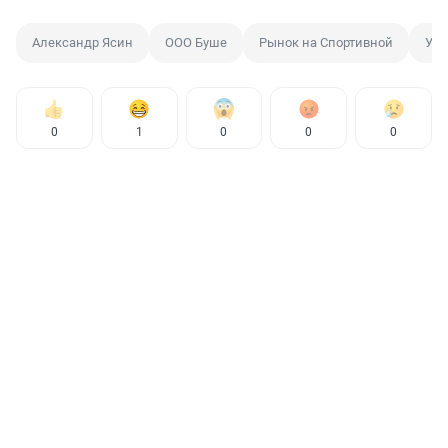
Александр Ясин
ООО Буше
Рынок на Спортивной
Уго
0
1
0
0
0