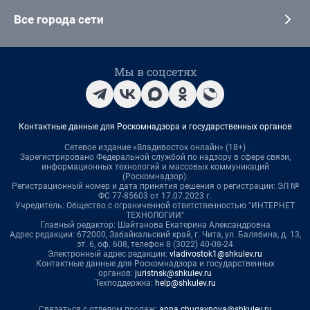
Все города сети
Мы в соцсетях
Контактные данные для Роскомнадзора и государственных органов
Сетевое издание «Владивосток онлайн» (18+)
Зарегистрировано Федеральной службой по надзору в сфере связи,
информационных технологий и массовых коммуникаций
(Роскомнадзор).
Регистрационный номер и дата принятия решения о регистрации: ЭЛ №
ФС 77-85603 от 17.07.2023 г.
Учредитель: Общество с ограниченной ответственностью "ИНТЕРНЕТ
ТЕХНОЛОГИИ"
Главный редактор: Шайтанова Екатерина Александровна
Адрес редакции: 672000, Забайкальский край, г. Чита, ул. Балябина, д. 13,
эт. 6, оф. 608, телефон 8 (3022) 40-08-24
Электронный адрес редакции:
vladivostok1@shkulev.ru
Контактные данные для Роскомнадзора и государственных
органов:
juristnsk@shkulev.ru
Техподдержка:
help@shkulev.ru
Связаться с отделом продаж:
anna.chugaynova@shkulev.ru