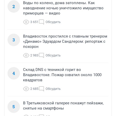
Воды по колено, дома затоплены. Как
2
наводнение ночью уничтожило имущество
приморцев — видео
3 651
Обсудить
Владивосток простился с главным тренером
3
«Динамо» Эдуардом Сандлером: репортаж с
похорон
2 983
Обсудить
Склад DNS с техникой горит во
4
Владивостоке. Пожар охватил около 1000
квадратов
2 685
Обсудить
В Третьяковской галерее покажут пейзажи,
5
снятые на смартфоны