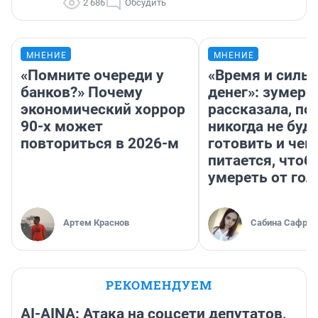
2 686
Обсудить
МНЕНИЕ
МНЕНИЕ
«Помните очереди у
«Время и силы
банков?» Почему
денег»: зумерш
экономический хоррор
рассказала, по
90-х может
никогда не буд
повториться в 2026-м
готовить и чем
питается, чтоб
умереть от гол
Артем Краснов
Сабина Сафрон
РЕКОМЕНДУЕМ
AI-AINA: Атака на соцсети депутатов,