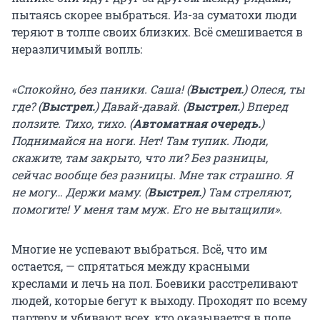
пытаясь скорее выбраться. Из-за суматохи люди
теряют в толпе своих близких. Всё смешивается в
неразличимый вопль:
«Спокойно, без паники. Саша! (
Выстрел.
) Олеся, ты
где? (
Выстрел.
) Давай-давай. (
Выстрел.
) Вперед
ползите. Тихо, тихо. (
Автоматная очередь.
)
Поднимайся на ноги. Нет! Там тупик. Люди,
скажите, там закрыто, что ли? Без разницы,
сейчас вообще без разницы. Мне так страшно. Я
не могу… Держи маму. (
Выстрел.
) Там стреляют,
помогите! У меня там муж. Его не вытащили».
Многие не успевают выбраться. Всё, что им
остается, — спрятаться между красными
креслами и лечь на пол. Боевики расстреливают
людей, которые бегут к выходу. Проходят по всему
партеру и убивают всех, кто оказывается в поле