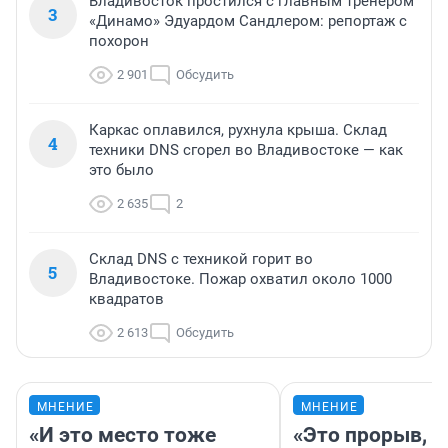
Владивосток простился с главным тренером
3
«Динамо» Эдуардом Сандлером: репортаж с
похорон
2 901
Обсудить
Каркас оплавился, рухнула крыша. Склад
4
техники DNS сгорел во Владивостоке — как
это было
2 635
2
Склад DNS с техникой горит во
5
Владивостоке. Пожар охватил около 1000
квадратов
2 613
Обсудить
МНЕНИЕ
МНЕНИЕ
«И это место тоже
«Это прорыв, к