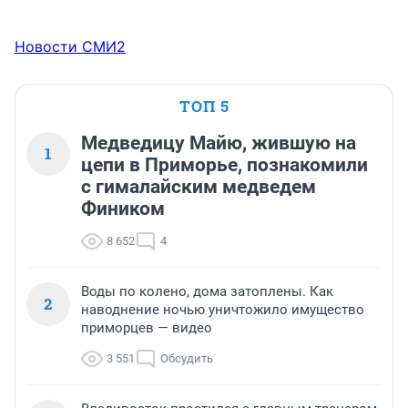
Новости СМИ2
ТОП 5
Медведицу Майю, жившую на
1
цепи в Приморье, познакомили
с гималайским медведем
Фиником
8 652
4
Воды по колено, дома затоплены. Как
2
наводнение ночью уничтожило имущество
приморцев — видео
3 551
Обсудить