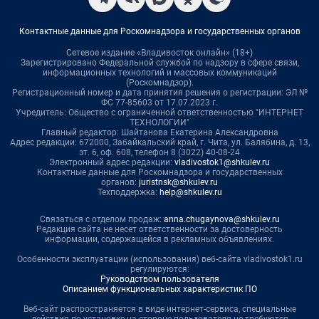
Контактные данные для Роскомнадзора и государственных органов
Сетевое издание «Владивосток онлайн» (18+)
Зарегистрировано Федеральной службой по надзору в сфере связи,
информационных технологий и массовых коммуникаций
(Роскомнадзор).
Регистрационный номер и дата принятия решения о регистрации: ЭЛ №
ФС 77-85603 от 17.07.2023 г.
Учредитель: Общество с ограниченной ответственностью "ИНТЕРНЕТ
ТЕХНОЛОГИИ"
Главный редактор: Шайтанова Екатерина Александровна
Адрес редакции: 672000, Забайкальский край, г. Чита, ул. Балябина, д. 13,
эт. 6, оф. 608, телефон 8 (3022) 40-08-24
Электронный адрес редакции:
vladivostok1@shkulev.ru
Контактные данные для Роскомнадзора и государственных
органов:
juristnsk@shkulev.ru
Техподдержка:
help@shkulev.ru
Связаться с отделом продаж:
anna.chugaynova@shkulev.ru
Редакция сайта не несет ответственности за достоверность
информации, содержащейся в рекламных объявлениях.
Особенности эксплуатации (использования) веб-сайта vladivostok1.ru
регулируются:
Руководством пользователя
Описанием функциональных характеристик ПО
Веб-сайт распространяется в виде интернет-сервиса, специальные
действия по установке на стороне пользователя не требуются