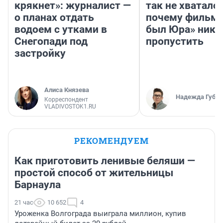
крякнет»: журналист —
так не хватало»
о планах отдать
почему фильм 
водоем с утками в
был Юра» ника
Снегопади под
пропустить
застройку
Алиса Князева
Надежда Губар
Корреспондент
VLADIVOSTOK1.RU
РЕКОМЕНДУЕМ
Как приготовить ленивые беляши —
простой способ от жительницы
Барнаула
21 час
10 652
4
Уроженка Волгограда выиграла миллион, купив