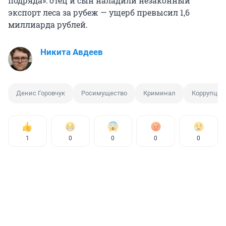
подряда»: отец и сын наладили незаконный
экспорт леса за рубеж — ущерб превысил 1,6
миллиарда рублей.
Никита Авдеев
Денис Горовчук
Росимущество
Криминал
Коррупция
1
0
0
0
0