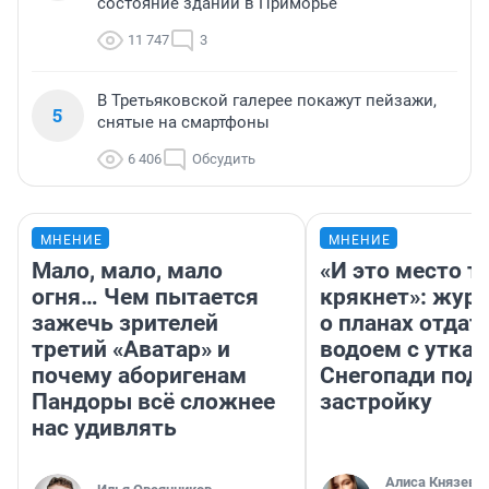
состояние зданий в Приморье
11 747
3
В Третьяковской галерее покажут пейзажи,
5
снятые на смартфоны
6 406
Обсудить
МНЕНИЕ
МНЕНИЕ
Мало, мало, мало
«И это место т
огня… Чем пытается
крякнет»: жур
зажечь зрителей
о планах отдат
третий «Аватар» и
водоем с уткам
почему аборигенам
Снегопади под
Пандоры всё сложнее
застройку
нас удивлять
Алиса Князева