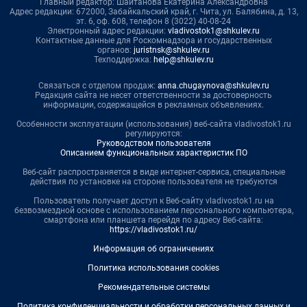
Главный редактор: Шайтанова Екатерина Александровна
Адрес редакции: 672000, Забайкальский край, г. Чита, ул. Балябина, д. 13,
эт. 6, оф. 608, телефон 8 (3022) 40-08-24
Электронный адрес редакции:
vladivostok1@shkulev.ru
Контактные данные для Роскомнадзора и государственных
органов:
juristnsk@shkulev.ru
Техподдержка:
help@shkulev.ru
Связаться с отделом продаж:
anna.chugaynova@shkulev.ru
Редакция сайта не несет ответственности за достоверность
информации, содержащейся в рекламных объявлениях.
Особенности эксплуатации (использования) веб-сайта vladivostok1.ru
регулируются:
Руководством пользователя
Описанием функциональных характеристик ПО
Веб-сайт распространяется в виде интернет-сервиса, специальные
действия по установке на стороне пользователя не требуются
Пользователь получает доступ к Веб-сайту vladivostok1.ru на
безвозмездной основе с использованием персонального компьютера,
смартфона или планшета перейдя по адресу Веб-сайта:
https://vladivostok1.ru/
Информация об ограничениях
Политика использования cookies
Рекомендательные системы
Политика конфиденциальности и обработки персональных данных и