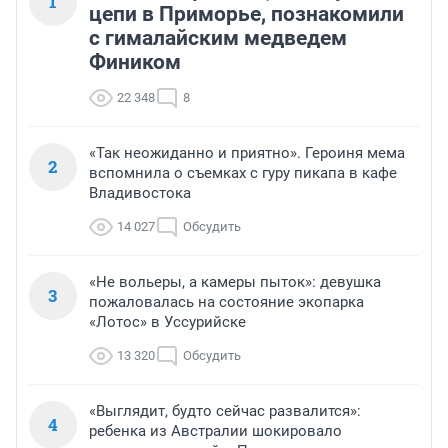
1
цепи в Приморье, познакомили
с гималайским медведем
Фиником
22 348
8
«Так неожиданно и приятно». Героиня мема
2
вспомнила о съемках с гуру пикапа в кафе
Владивостока
14 027
Обсудить
«Не вольеры, а камеры пыток»: девушка
3
пожаловалась на состояние экопарка
«Лотос» в Уссурийске
13 320
Обсудить
«Выглядит, будто сейчас развалится»:
4
ребенка из Австралии шокировало