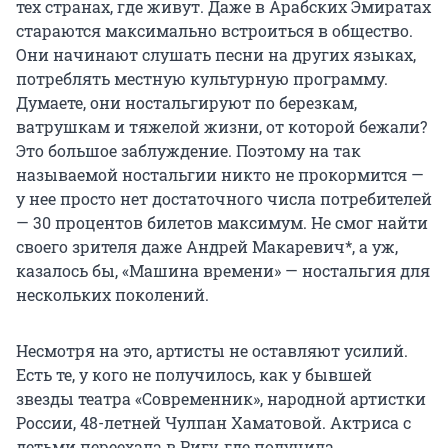
тех странах, где живут. Даже в Арабских Эмиратах
стараются максимально встроиться в общество.
Они начинают слушать песни на других языках,
потреблять местную культурную программу.
Думаете, они ностальгируют по березкам,
ватрушкам и тяжелой жизни, от которой бежали?
Это большое заблуждение. Поэтому на так
называемой ностальгии никто не прокормится —
у нее просто нет достаточного числа потребителей
— 30 процентов билетов максимум. Не смог найти
своего зрителя даже Андрей Макаревич*, а уж,
казалось бы, «Машина времени» — ностальгия для
нескольких поколений.
Несмотря на это, артисты не оставляют усилий.
Есть те, у кого не получилось, как у бывшей
звезды театра «Современник», народной артистки
России, 48-летней Чулпан Хаматовой. Актриса с
детьми переехала в Ригу, где получила