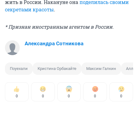
жить в России. Накануне она
поделилась своими
секретами красоты
.
* Признан иностранным агентом в России.
Александра Сотникова
Поуехали
Кристина Орбакайте
Максим Галкин
Алла 
0
0
0
0
0