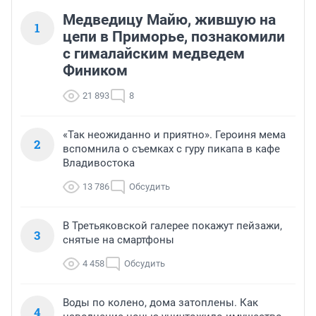
Медведицу Майю, жившую на
1
цепи в Приморье, познакомили
с гималайским медведем
Фиником
21 893
8
«Так неожиданно и приятно». Героиня мема
2
вспомнила о съемках с гуру пикапа в кафе
Владивостока
13 786
Обсудить
В Третьяковской галерее покажут пейзажи,
3
снятые на смартфоны
4 458
Обсудить
Воды по колено, дома затоплены. Как
4