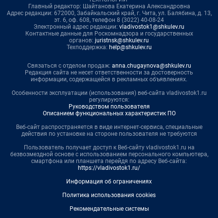
Главный редактор: Шайтанова Екатерина Александровна
Адрес редакции: 672000, Забайкальский край, г. Чита, ул. Балябина, д. 13,
эт. 6, оф. 608, телефон 8 (3022) 40-08-24
Электронный адрес редакции:
vladivostok1@shkulev.ru
Контактные данные для Роскомнадзора и государственных
органов:
juristnsk@shkulev.ru
Техподдержка:
help@shkulev.ru
Связаться с отделом продаж:
anna.chugaynova@shkulev.ru
Редакция сайта не несет ответственности за достоверность
информации, содержащейся в рекламных объявлениях.
Особенности эксплуатации (использования) веб-сайта vladivostok1.ru
регулируются:
Руководством пользователя
Описанием функциональных характеристик ПО
Веб-сайт распространяется в виде интернет-сервиса, специальные
действия по установке на стороне пользователя не требуются
Пользователь получает доступ к Веб-сайту vladivostok1.ru на
безвозмездной основе с использованием персонального компьютера,
смартфона или планшета перейдя по адресу Веб-сайта:
https://vladivostok1.ru/
Информация об ограничениях
Политика использования cookies
Рекомендательные системы