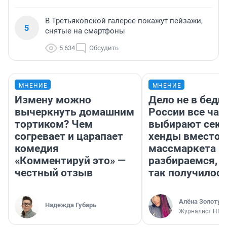
В Третьяковской галерее покажут пейзажи,
5
снятые на смартфоны
5 634
Обсудить
МНЕНИЕ
МНЕНИЕ
Измену можно
Дело не в бедн
вычеркнуть домашним
России все ча
тортиком? Чем
выбирают секо
согревает и царапает
хенды вместо
комедия
массмаркета —
«Комментируй это» —
разбираемся, 
честный отзыв
так получилос
Алёна Золотух
Надежда Губарь
Журналист НГС