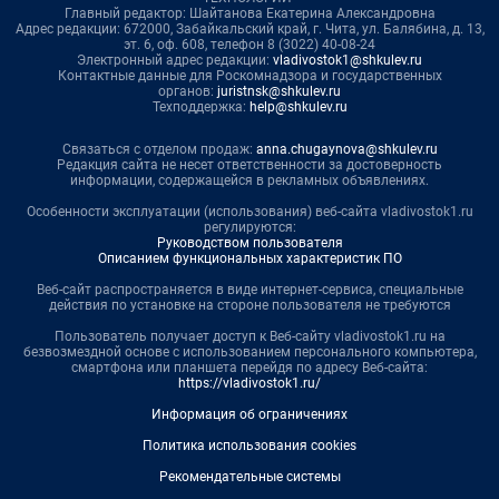
Главный редактор: Шайтанова Екатерина Александровна
Адрес редакции: 672000, Забайкальский край, г. Чита, ул. Балябина, д. 13,
эт. 6, оф. 608, телефон 8 (3022) 40-08-24
Электронный адрес редакции:
vladivostok1@shkulev.ru
Контактные данные для Роскомнадзора и государственных
органов:
juristnsk@shkulev.ru
Техподдержка:
help@shkulev.ru
Связаться с отделом продаж:
anna.chugaynova@shkulev.ru
Редакция сайта не несет ответственности за достоверность
информации, содержащейся в рекламных объявлениях.
Особенности эксплуатации (использования) веб-сайта vladivostok1.ru
регулируются:
Руководством пользователя
Описанием функциональных характеристик ПО
Веб-сайт распространяется в виде интернет-сервиса, специальные
действия по установке на стороне пользователя не требуются
Пользователь получает доступ к Веб-сайту vladivostok1.ru на
безвозмездной основе с использованием персонального компьютера,
смартфона или планшета перейдя по адресу Веб-сайта:
https://vladivostok1.ru/
Информация об ограничениях
Политика использования cookies
Рекомендательные системы