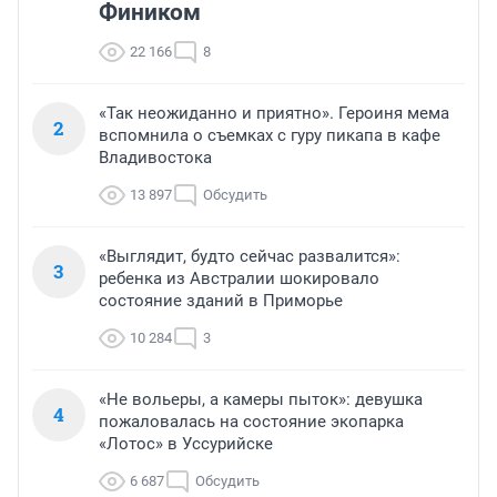
Фиником
22 166
8
«Так неожиданно и приятно». Героиня мема
2
вспомнила о съемках с гуру пикапа в кафе
Владивостока
13 897
Обсудить
«Выглядит, будто сейчас развалится»:
3
ребенка из Австралии шокировало
состояние зданий в Приморье
10 284
3
«Не вольеры, а камеры пыток»: девушка
4
пожаловалась на состояние экопарка
«Лотос» в Уссурийске
6 687
Обсудить