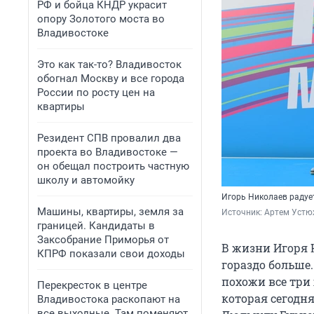
РФ и бойца КНДР украсит
опору Золотого моста во
Владивостоке
Это как так-то? Владивосток
обогнал Москву и все города
России по росту цен на
квартиры
Резидент СПВ провалил два
проекта во Владивостоке —
он обещал построить частную
школу и автомойку
Игорь Николаев радуе
Машины, квартиры, земля за
Источник: 
Артем Устю
границей. Кандидаты в
Заксобрание Приморья от
В жизни Игоря 
КПРФ показали свои доходы
гораздо больше
похожи все три
Перекресток в центре
которая сегодн
Владивостока раскопают на
все выходные. Там поменяют