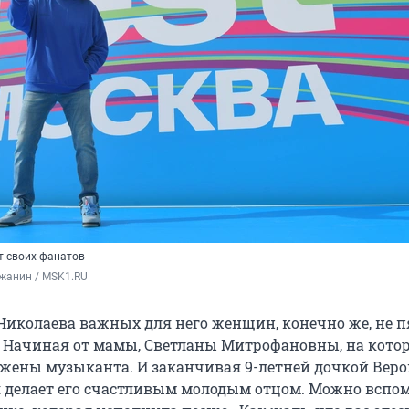
т своих фанатов
жанин / MSK1.RU
Николаева важных для него женщин, конечно же, не пя
. Начиная от мамы, Светланы Митрофановны, на кото
 жены музыканта. И заканчивая 9-летней дочкой Веро
я делает его счастливым молодым отцом. Можно вспо