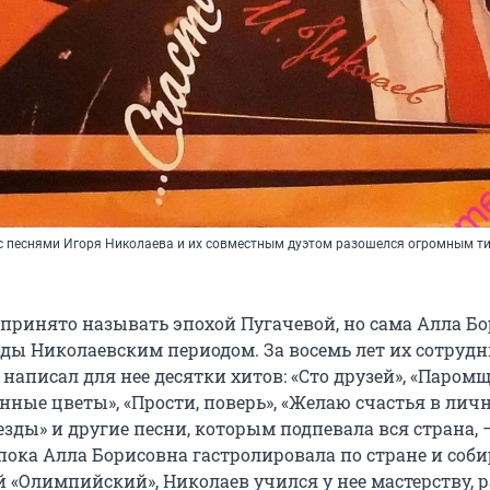
с песнями Игоря Николаева и их совместным дуэтом разошелся огромным 
принято называть эпохой Пугачевой, но сама Алла Б
оды Николаевским периодом. За восемь лет их сотруд
написал для нее десятки хитов: «Сто друзей», «Паромщ
янные цветы», «Прости, поверь», «Желаю счастья в лич
езды» и другие песни, которым подпевала вся страна, —
пока Алла Борисовна гастролировала по стране и соб
«Олимпийский», Николаев учился у нее мастерству, р