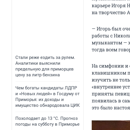
карьере Игоря Н
на творчество 
— Игорь был оч
работы с Никол
музыкантом — хв
тогда всем гово
Стали реже ездить за рулем.
Аналитики выяснили
На симфонии и 
предельную для приморцев
клавишником пр
цену за литр бензина
изучить не тол
«внутреннее уст
Чем богаты кандидаты ЛДПР
приняты певице
и «Новых людей» в Госдуму от
Приморья: их доходы и
появилась в са
имущество обнародовала ЦИК
это было насто
Похолодает до 13 °C. Прогноз
погоды на субботу в Приморье