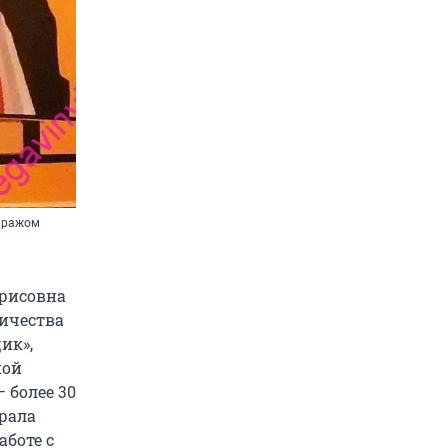
тиражом
орисовна
ничества
ик»,
ной
 более 30
ирала
аботе с