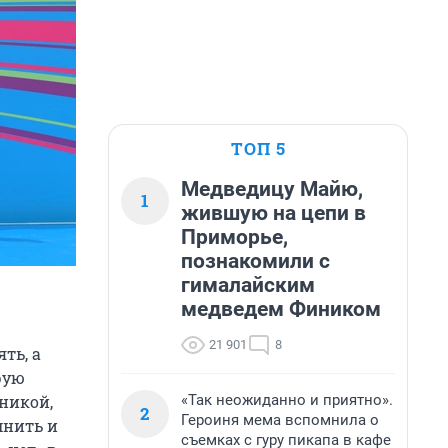
ТОП 5
Медведицу Майю,
1
жившую на цепи в
Приморье,
познакомили с
гималайским
медведем Фиником
21 901
8
ть, а
рую
«Так неожиданно и приятно».
никой,
2
Героиня мема вспомнила о
мнить и
съемках с гуру пикапа в кафе