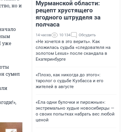
Мурманской области:
тво, но и
рецепт хрустящего
ягодного штруделя за
полчаса
начало
14 часов
10 134
Обсудить
ьным
«Не хочется в это верить». Как
Я уже
сложилась судьба «следователя на
золотом Lexus» после скандала в
Екатеринбурге
боты
он сумел
«Плохо, как никогда до этого»:
таролог о судьбе Кузбасса и его
жителей в августе
ыли
годи!»,
«Ела одни булочки и пирожные»:
экстремально худые новосибирцы —
о своих попытках набрать вес любой
ценой