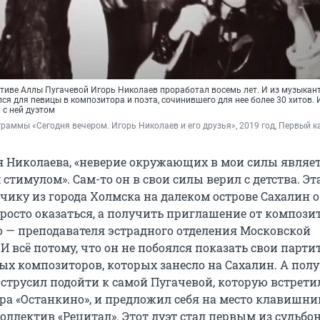
тиве Аллы Пугачевой Игорь Николаев проработал восемь лет. И из музыкант
я для певицы в композитора и поэта, сочинившего для нее более 30 хитов. 
 с ней дуэтом
раммы ​​​​​​«Сегодня вечером. Игорь Николаев и его друзья», 2019 год, Первый 
я Николаева, «неверие окружающих в мои силы являет
тимулом». Сам-то он в свои силы верил с детства. Эт
чику из города Холмска на далеком острове Сахалин о
просто оказаться, а получить приглашение от компози
 — преподавателя эстрадного отделения Московской
И всё потому, что он не побоялся показать свои парт
ых композиторов, которых занесло на Сахалин. А пол
 струсил подойти к самой Пугачевой, которую встрети
ра «Останкино», и предложил себя на место клавишник
ллектив «Рецитал». Этот дуэт стал первым из судьбо