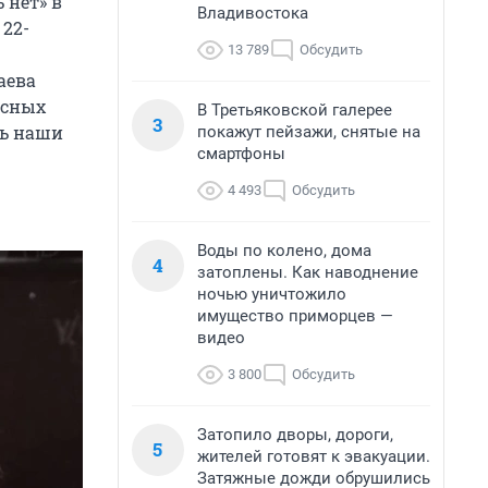
 нет» в
Владивостока
 22-
13 789
Обсудить
аева
осных
В Третьяковской галерее
3
ть наши
покажут пейзажи, снятые на
смартфоны
4 493
Обсудить
Воды по колено, дома
4
затоплены. Как наводнение
ночью уничтожило
имущество приморцев —
видео
3 800
Обсудить
Затопило дворы, дороги,
5
жителей готовят к эвакуации.
Затяжные дожди обрушились