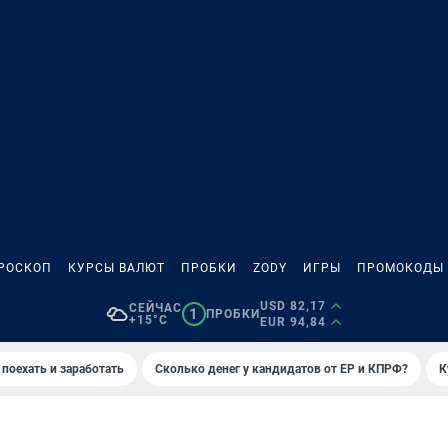
РОСКОП
КУРСЫ ВАЛЮТ
ПРОБКИ
ZODY
ИГРЫ
ПРОМОКОДЫ
USD 82,17
СЕЙЧАС
1
ПРОБКИ
+15°C
EUR 94,84
 поехать и заработать
Сколько денег у кандидатов от ЕР и КПРФ?
К
И