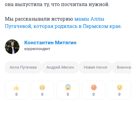
она выпустила ту, что посчитала нужной.
Мы рассказывали историю
мамы Аллы
Пугачевой, которая родилась в Пермском крае
.
Константин Митягин
корреспондент
Алла Пугачева
Андрей Мисин
Новая песня
Военная 
0
0
0
0
0