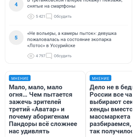
В Третьяковской галерее покажут пейзажи,
4
снятые на смартфоны
5 421
Обсудить
«Не вольеры, а камеры пыток»: девушка
5
пожаловалась на состояние экопарка
«Лотос» в Уссурийске
4 797
Обсудить
МНЕНИЕ
МНЕНИЕ
Мало, мало, мало
Дело не в бедн
огня… Чем пытается
России все ча
зажечь зрителей
выбирают секо
третий «Аватар» и
хенды вместо
почему аборигенам
массмаркета —
Пандоры всё сложнее
разбираемся, 
нас удивлять
так получилос