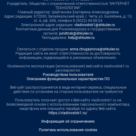
Учредитель: Общество с ограниченной ответственностью "ИНТЕРНЕТ
ТЕХНОЛОГИИ"
Главный редактор: Шайтанова Екатерина Александровна
Адрес редакции: 672000, Забайкальский край, г. Чита, ул. Балябина, д. 13,
эт. 6, оф. 608, телефон 8 (3022) 40-08-24
Электронный адрес редакции:
vladivostok1@shkulev.ru
Контактные данные для Роскомнадзора и государственных
органов:
juristnsk@shkulev.ru
Техподдержка:
help@shkulev.ru
Связаться с отделом продаж:
anna.chugaynova@shkulev.ru
Редакция сайта не несет ответственности за достоверность
информации, содержащейся в рекламных объявлениях.
Особенности эксплуатации (использования) веб-сайта vladivostok1.ru
регулируются:
Руководством пользователя
Описанием функциональных характеристик ПО
Веб-сайт распространяется в виде интернет-сервиса, специальные
действия по установке на стороне пользователя не требуются
Пользователь получает доступ к Веб-сайту vladivostok1.ru на
безвозмездной основе с использованием персонального компьютера,
смартфона или планшета перейдя по адресу Веб-сайта:
https://vladivostok1.ru/
Информация об ограничениях
Политика использования cookies