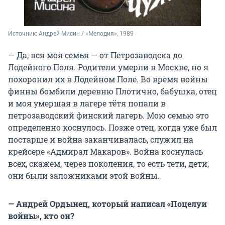
Источник: 
Андрей Мисин / «Мелодия», 1989
— Да, вся моя семья — от Петрозаводска до
Лодейного Поля. Родители умерли в Москве, но я
похоронил их в Лодейном Поле. Во время войны
финны бомбили деревню Плотично, бабушка, отец
и моя умершая в лагере тётя попали в
петрозаводский финский лагерь. Мою семью это
определенно коснулось. Позже отец, когда уже был
постарше и война заканчивалась, служил на
крейсере «Адмирал Макаров». Война коснулась
всех, скажем, через поколения, то есть тети, дети,
они были заложниками этой войны.
— Андрей Ордынец, который написал «Поцелуи
войны», кто он?