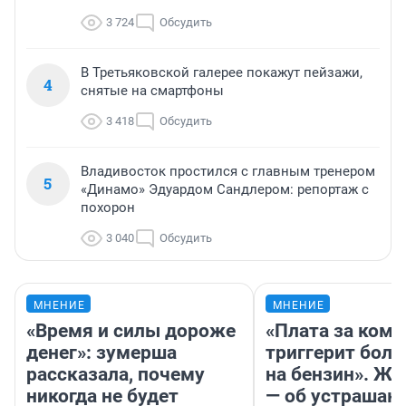
3 724
Обсудить
В Третьяковской галерее покажут пейзажи,
4
снятые на смартфоны
3 418
Обсудить
Владивосток простился с главным тренером
5
«Динамо» Эдуардом Сандлером: репортаж с
похорон
3 040
Обсудить
МНЕНИЕ
МНЕНИЕ
«Время и силы дороже
«Плата за ком
денег»: зумерша
триггерит боль
рассказала, почему
на бензин». Жу
никогда не будет
— об устраша