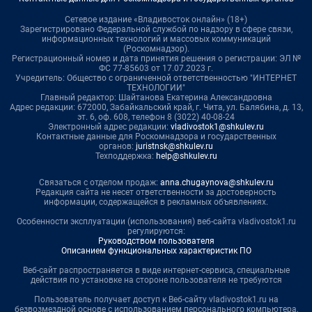
Сетевое издание «Владивосток онлайн» (18+)
Зарегистрировано Федеральной службой по надзору в сфере связи,
информационных технологий и массовых коммуникаций
(Роскомнадзор).
Регистрационный номер и дата принятия решения о регистрации: ЭЛ №
ФС 77-85603 от 17.07.2023 г.
Учредитель: Общество с ограниченной ответственностью "ИНТЕРНЕТ
ТЕХНОЛОГИИ"
Главный редактор: Шайтанова Екатерина Александровна
Адрес редакции: 672000, Забайкальский край, г. Чита, ул. Балябина, д. 13,
эт. 6, оф. 608, телефон 8 (3022) 40-08-24
Электронный адрес редакции:
vladivostok1@shkulev.ru
Контактные данные для Роскомнадзора и государственных
органов:
juristnsk@shkulev.ru
Техподдержка:
help@shkulev.ru
Связаться с отделом продаж:
anna.chugaynova@shkulev.ru
Редакция сайта не несет ответственности за достоверность
информации, содержащейся в рекламных объявлениях.
Особенности эксплуатации (использования) веб-сайта vladivostok1.ru
регулируются:
Руководством пользователя
Описанием функциональных характеристик ПО
Веб-сайт распространяется в виде интернет-сервиса, специальные
действия по установке на стороне пользователя не требуются
Пользователь получает доступ к Веб-сайту vladivostok1.ru на
безвозмездной основе с использованием персонального компьютера,