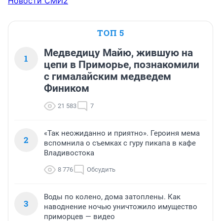
Новости СМИ2
ТОП 5
Медведицу Майю, жившую на
1
цепи в Приморье, познакомили
с гималайским медведем
Фиником
21 583
7
«Так неожиданно и приятно». Героиня мема
2
вспомнила о съемках с гуру пикапа в кафе
Владивостока
8 776
Обсудить
Воды по колено, дома затоплены. Как
3
наводнение ночью уничтожило имущество
приморцев — видео