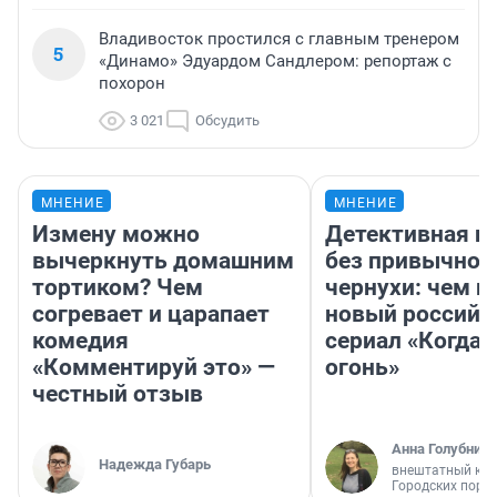
В Третьяковской галерее покажут пейзажи,
4
снятые на смартфоны
3 101
Обсудить
Владивосток простился с главным тренером
5
«Динамо» Эдуардом Сандлером: репортаж с
похорон
3 021
Обсудить
МНЕНИЕ
МНЕНИЕ
Измену можно
Детективная и
вычеркнуть домашним
без привычной
тортиком? Чем
чернухи: чем п
согревает и царапает
новый российс
комедия
сериал «Когда 
«Комментируй это» —
огонь»
честный отзыв