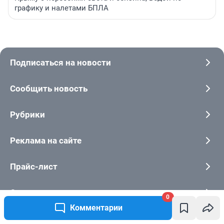
глушь на Алтай
«На 18 отдыхающих 18 поваров». Как проходит лето в
Крыму с перебоями света и бензина, водой по
графику и налетами БПЛА
Подписаться на новости
Сообщить новость
Рубрики
Реклама на сайте
0
Прайс-лист
Комментарии