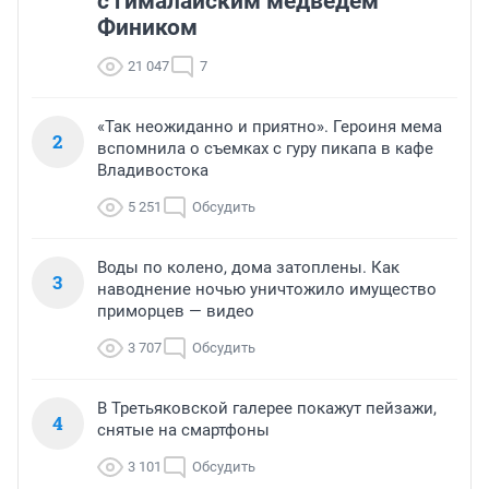
Медведицу Майю, жившую на
1
цепи в Приморье, познакомили
с гималайским медведем
Фиником
21 047
7
«Так неожиданно и приятно». Героиня мема
2
вспомнила о съемках с гуру пикапа в кафе
Владивостока
5 251
Обсудить
Воды по колено, дома затоплены. Как
3
наводнение ночью уничтожило имущество
приморцев — видео
3 707
Обсудить