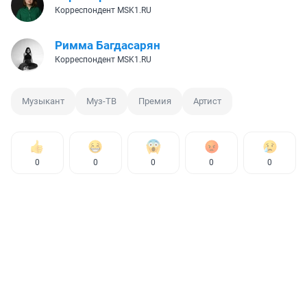
Вера Борисова
Корреспондент MSK1.RU
Римма Багдасарян
Корреспондент MSK1.RU
Музыкант
Муз-ТВ
Премия
Артист
0
0
0
0
0