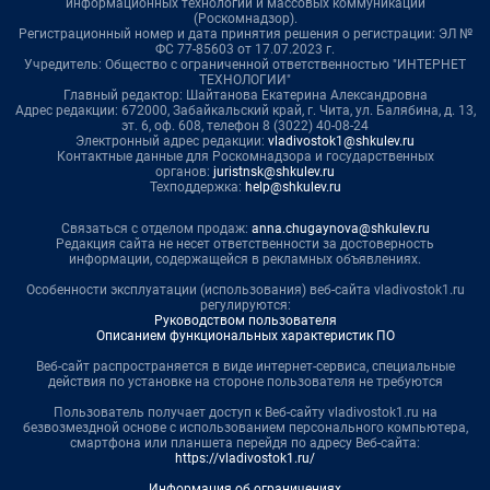
информационных технологий и массовых коммуникаций
(Роскомнадзор).
Регистрационный номер и дата принятия решения о регистрации: ЭЛ №
ФС 77-85603 от 17.07.2023 г.
Учредитель: Общество с ограниченной ответственностью "ИНТЕРНЕТ
ТЕХНОЛОГИИ"
Главный редактор: Шайтанова Екатерина Александровна
Адрес редакции: 672000, Забайкальский край, г. Чита, ул. Балябина, д. 13,
эт. 6, оф. 608, телефон 8 (3022) 40-08-24
Электронный адрес редакции:
vladivostok1@shkulev.ru
Контактные данные для Роскомнадзора и государственных
органов:
juristnsk@shkulev.ru
Техподдержка:
help@shkulev.ru
Связаться с отделом продаж:
anna.chugaynova@shkulev.ru
Редакция сайта не несет ответственности за достоверность
информации, содержащейся в рекламных объявлениях.
Особенности эксплуатации (использования) веб-сайта vladivostok1.ru
регулируются:
Руководством пользователя
Описанием функциональных характеристик ПО
Веб-сайт распространяется в виде интернет-сервиса, специальные
действия по установке на стороне пользователя не требуются
Пользователь получает доступ к Веб-сайту vladivostok1.ru на
безвозмездной основе с использованием персонального компьютера,
смартфона или планшета перейдя по адресу Веб-сайта:
https://vladivostok1.ru/
Информация об ограничениях