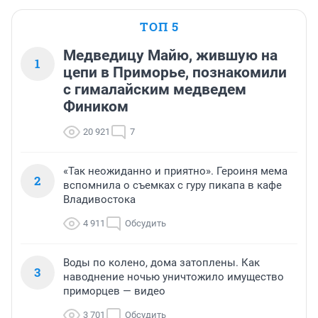
ТОП 5
Медведицу Майю, жившую на
1
цепи в Приморье, познакомили
с гималайским медведем
Фиником
20 921
7
«Так неожиданно и приятно». Героиня мема
2
вспомнила о съемках с гуру пикапа в кафе
Владивостока
4 911
Обсудить
Воды по колено, дома затоплены. Как
3
наводнение ночью уничтожило имущество
приморцев — видео
3 701
Обсудить