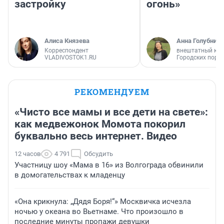
застройку
огонь»
Алиса Князева
Анна Голубниц
Корреспондент
внештатный кор
VLADIVOSTOK1.RU
Городских порт
РЕКОМЕНДУЕМ
«Чисто все мамы и все дети на свете»:
как медвежонок Момота покорил
буквально весь интернет. Видео
12 часов
4 791
Обсудить
Участницу шоу «Мама в 16» из Волгограда обвинили
в домогательствах к младенцу
«Она крикнула: „Дядя Боря!“» Москвичка исчезла
ночью у океана во Вьетнаме. Что произошло в
последние минуты пропажи девушки