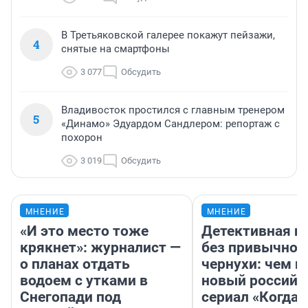
В Третьяковской галерее покажут пейзажи,
4
снятые на смартфоны
3 077
Обсудить
Владивосток простился с главным тренером
5
«Динамо» Эдуардом Сандлером: репортаж с
похорон
3 019
Обсудить
МНЕНИЕ
МНЕНИЕ
«И это место тоже
Детективная и
крякнет»: журналист —
без привычной
о планах отдать
чернухи: чем п
водоем с утками в
новый российс
Снегопади под
сериал «Когда 