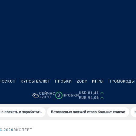
РОСКОП
КУРСЫ ВАЛЮТ
ПРОБКИ
ZODY
ИГРЫ
ПРОМОКОДЫ
USD 81,41
СЕЙЧАС
3
ПРОБКИ
+23°C
EUR 94,06
но поехать и заработать
Безопасных пляжей стало больше: список
С-2026
ЭКСПЕРТ