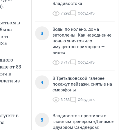
Владивостока
).
7 292
Обсудить
ьством в
 была
Воды по колено, дома
3
затоплены. Как наводнение
в то
ночью уничтожило
13%.
имущество приморцев —
видео
дного
3 717
Обсудить
ате от 83
сяч в
В Третьяковской галерее
ллеги из
4
покажут пейзажи, снятые на
смартфоны
3 283
Обсудить
ступят в
Владивосток простился с
5
главным тренером «Динамо»
ва
Эдуардом Сандлером: