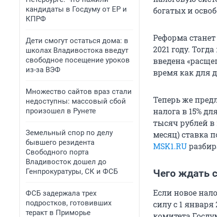
кандидаты в Госдуму от ЕР и
богатых и освоб
КПРФ
Реформа станет
Дети смогут остаться дома: в
2021 году. Тогд
школах Владивостока введут
свободное посещение уроков
введена «расщеп
из-за ВЭФ
время как для д
Множество сайтов враз стали
Теперь же пред
недоступны: массовый сбой
налога в 15% для
произошел в Рунете
тысяч рублей в 
Земельный спор по делу
месяц) ставка п
бывшего резидента
MSK1.RU
разбир
Свободного порта
Владивосток дошел до
Генпрокуратуры, СК и ФСБ
Чего ждать с
Если новое нало
ФСБ задержала трех
подростков, готовивших
силу с 1 января
теракт в Приморье
комитета Госду