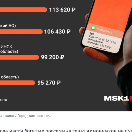
анткина / Городские порталы
да части богатых россиян «в тень» чиновников не пуг