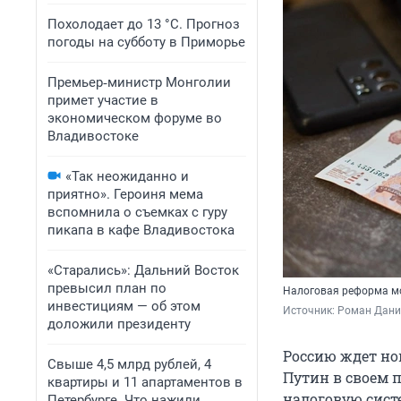
Похолодает до 13 °C. Прогноз
погоды на субботу в Приморье
Премьер‑министр Монголии
примет участие в
экономическом форуме во
Владивостоке
«Так неожиданно и
приятно». Героиня мема
вспомнила о съемках с гуру
пикапа в кафе Владивостока
«Старались»: Дальний Восток
превысил план по
Налоговая реформа мо
инвестициям — об этом
Источник: 
Роман Данил
доложили президенту
Россию ждет но
Свыше 4,5 млрд рублей, 4
Путин в своем 
квартиры и 11 апартаментов в
налоговую сист
Петербурге. Что нажили