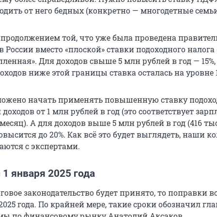
одить от него бедных (конкретно — многодетные семьи
 продолжением той, что уже была проведена правител
а в России вместо «плоской» ставки подоходного налога
ленная». Для доходов свыше 5 млн рублей в год — 15%, 
оходов ниже этой границы ставка осталась на уровне 
ложено начать применять повышенную ставку подохо
 доходов от 1 млн рублей в год (это соответствует зарпл
месяц). А для доходов выше 5 млн рублей в год (416 ты
овысится до 20%. Как всё это будет выглядеть, наши ко
аются с экспертами.
 1 января 2025 года
говое законодательство будет принято, то поправки в
 2025 года. По крайней мере, такие сроки обозначил гла
мы по финансовому рынку Анатолий Аксаков.