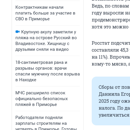
Ведь, по словам
Контрактникам начали
году выросли н
платить больше за участие в
СВО в Приморье
продемонстриро
хотя это можно
Крупную акулу заметили у
пляжа на острове Русский во
Росстат подсчит
Владивостоке. Хищницу с
друзьями сняли на видео
составляли 45,3
на 11%). Впроче
18-сантиметровая рана и
кому-то мяско,
разрывы органов: врачи
спасли мужчину после взрыва
в Находке
Сборы от пов
МЧС расширило список
Даниила Егор
официально безопасных
2025 году ож
пляжей в Приморье
налога. По д
увеличиться 
Работодатели подняли
зарплаты строителям на
четверть в Приморье. Готовы