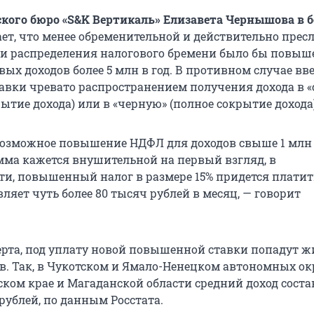
кого бюро «S&K Вертикаль» Елизавета Чернышова в бе
ет, что менее обременительной и действительно пре
и распределения налогового бремени было бы повыш
вых доходов более 5 млн в год. В противном случае вв
вки чревато распространением получения дохода в «
ытие дохода) или в «черную» (полное сокрытие дохода)
озможное повышение НДФЛ для доходов свыше 1 млн 
умма кажется внушительной на первый взгляд, в
ти, повышенный налог в размере 15% придется платит
вляет чуть более 80 тысяч рублей в месяц, — говорит
ерта, под уплату новой повышенной ставки попадут ж
в. Так, в Чукотском и Ямало-Ненецком автономных ок
ском крае и Магаданской области средний доход соста
 рублей, по данным Росстата.