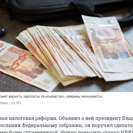
жет вернуть зарплаты «в конвертах», уверены экономисты
кин / 63.RU
вая налоговая реформа. Объявил о ней президент Вл
послании Федеральному собранию, он поручил сделать
ему более справедливой. Нужно повысить ставку НДФ