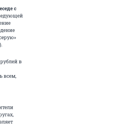
седе с
следующей
ение
едение
серую»
.
рублей в
ь всем,
ители
ругах,
вляет