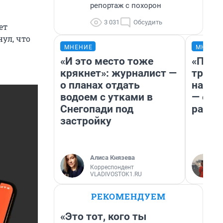
репортаж с похорон
3 031
Обсудить
ет
ул, что
МНЕНИЕ
МНЕНИ
«И это место тоже
«Плат
крякнет»: журналист —
тригг
о планах отдать
на бе
водоем с утками в
— об 
Снегопади под
расхо
застройку
Алиса Князева
Корреспондент
VLADIVOSTOK1.RU
РЕКОМЕНДУЕМ
«Это тот, кого ты