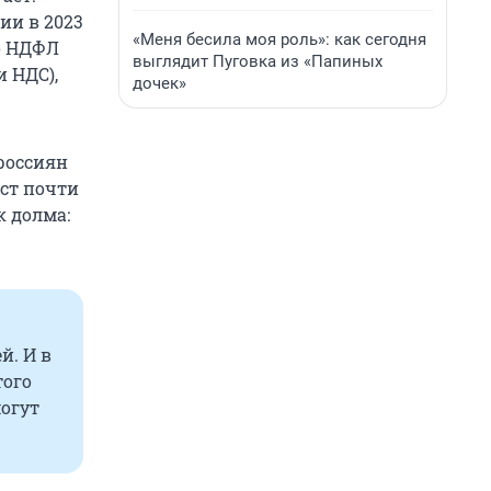
ии в 2023
«Меня бесила моя роль»: как сегодня
но НДФЛ
выглядит Пуговка из «Папиных
 НДС),
дочек»
 россиян
ост почти
к долма:
й. И в
того
могут