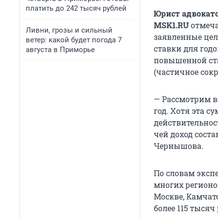
платить до 242 тысяч рублей
Юрист адвокатс
MSK1.RU
отмеча
Ливни, грозы и сильный
заявленные цел
ветер: какой будет погода 7
ставки для годо
августа в Приморье
повышенной ста
(частичное сокр
— Рассмотрим в
год. Хотя эта с
действительнос
чей доход соста
Чернышова.
По словам эксп
многих регионо
Москве, Камчат
более 115 тысяч