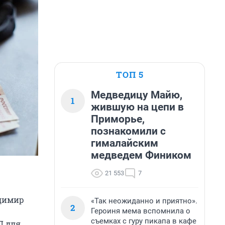
ТОП 5
Медведицу Майю,
1
жившую на цепи в
Приморье,
познакомили с
гималайским
медведем Фиником
21 553
7
адимир
«Так неожиданно и приятно».
2
Героиня мема вспомнила о
съемках с гуру пикапа в кафе
Л для