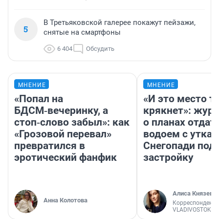
В Третьяковской галерее покажут пейзажи,
5
снятые на смартфоны
6 404
Обсудить
МНЕНИЕ
МНЕНИЕ
«Попал на
«И это место т
БДСМ‑вечеринку, а
крякнет»: жур
стоп‑слово забыл»: как
о планах отдат
«Грозовой перевал»
водоем с уткам
превратился в
Снегопади под
эротический фанфик
застройку
Алиса Князева
Анна Колотова
Корреспондент
VLADIVOSTOK1.