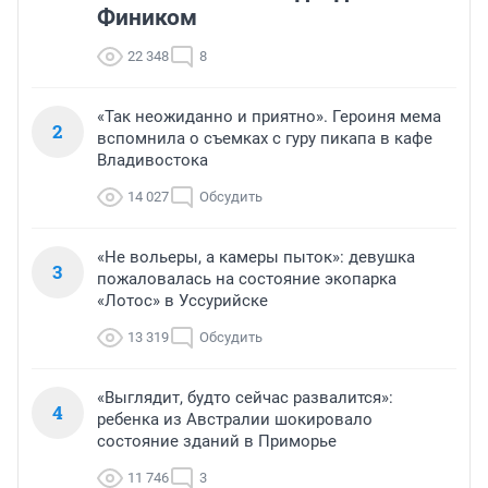
Фиником
22 348
8
«Так неожиданно и приятно». Героиня мема
2
вспомнила о съемках с гуру пикапа в кафе
Владивостока
14 027
Обсудить
«Не вольеры, а камеры пыток»: девушка
3
пожаловалась на состояние экопарка
«Лотос» в Уссурийске
13 319
Обсудить
«Выглядит, будто сейчас развалится»:
4
ребенка из Австралии шокировало
состояние зданий в Приморье
11 746
3