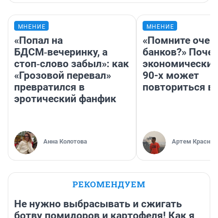
МНЕНИЕ
МНЕНИЕ
«Попал на
«Помните очер
БДСМ‑вечеринку, а
банков?» Поче
стоп‑слово забыл»: как
экономический
«Грозовой перевал»
90-х может
превратился в
повториться в
эротический фанфик
Анна Колотова
Артем Краснов
РЕКОМЕНДУЕМ
Не нужно выбрасывать и сжигать
ботву помидоров и картофеля! Как я