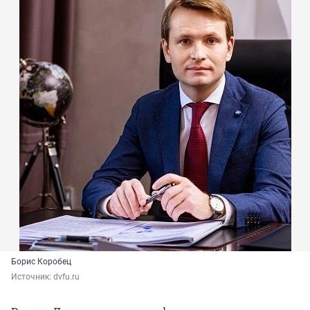
Борис Коробец
Источник: 
dvfu.ru