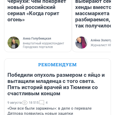
чернухи: чем покоряет
выбирают секо
новый российский
хенды вместо
сериал «Когда горит
массмаркета —
огонь»
разбираемся, 
так получилос
Анна Голубницкая
Алёна Золотух
внештатный корреспондент
Журналист НГС
Городских порталов
РЕКОМЕНДУЕМ
Победили опухоль размером с яйцо и
вытащили младенца с того света.
Пять историй врачей из Тюмени со
счастливым концом
9 августа
18 515
4
«Они все были заражены»: в деле о перевале
Дятлова появились новые зацепки