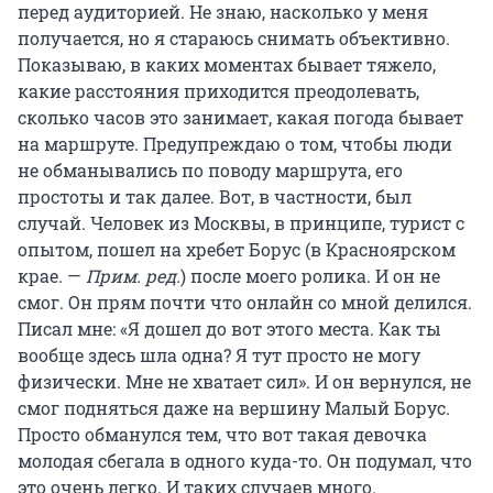
перед аудиторией. Не знаю, насколько у меня
получается, но я стараюсь снимать объективно.
Показываю, в каких моментах бывает тяжело,
какие расстояния приходится преодолевать,
сколько часов это занимает, какая погода бывает
на маршруте. Предупреждаю о том, чтобы люди
не обманывались по поводу маршрута, его
простоты и так далее. Вот, в частности, был
случай. Человек из Москвы, в принципе, турист с
опытом, пошел на хребет Борус (в Красноярском
крае. —
Прим. ред.
) после моего ролика. И он не
смог. Он прям почти что онлайн со мной делился.
Писал мне: «Я дошел до вот этого места. Как ты
вообще здесь шла одна? Я тут просто не могу
физически. Мне не хватает сил». И он вернулся, не
смог подняться даже на вершину Малый Борус.
Просто обманулся тем, что вот такая девочка
молодая сбегала в одного куда-то. Он подумал, что
это очень легко. И таких случаев много.