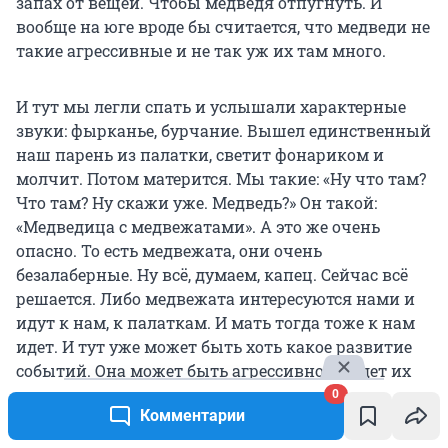
запах от вещей. Чтобы медведя отпугнуть. И
вообще на юге вроде бы считается, что медведи не
такие агрессивные и не так уж их там много.
И тут мы легли спать и услышали характерные
звуки: фырканье, бурчание. Вышел единственный
наш парень из палатки, светит фонариком и
молчит. Потом матерится. Мы такие: «Ну что там?
Что там? Ну скажи уже. Медведь?» Он такой:
«Медведица с медвежатами». А это же очень
опасно. То есть медвежата, они очень
безалаберные. Ну всё, думаем, капец. Сейчас всё
решается. Либо медвежата интересуются нами и
идут к нам, к палаткам. И мать тогда тоже к нам
идет. И тут уже может быть хоть какое развитие
событий. Она может быть агрессивной, будет их
защищать. Эти медведицы, они же безумные
0
Комментарии
мамашки. В общем, у меня сердце в пятки ушло.