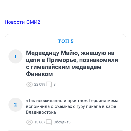
Новости СМИ2
ТОП 5
Медведицу Майю, жившую на
1
цепи в Приморье, познакомили
с гималайским медведем
Фиником
22 099
8
«Так неожиданно и приятно». Героиня мема
2
вспомнила о съемках с гуру пикапа в кафе
Владивостока
13 867
Обсудить