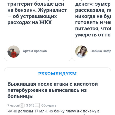
триггерит больше цен
денег»: зумерш
на бензин». Журналист
рассказала, по
— об устрашающих
никогда не буд
расходах на ЖКХ
готовить и чем
питается, чтоб
умереть от гол
Артем Краснов
Сабина Сафрон
РЕКОМЕНДУЕМ
Выжившая после атаки с кислотой
петербурженка выписалась из
больницы
7 часов
3 545
Обсудить
«Мне должны 17 млн, но банку плачу я»: почему в