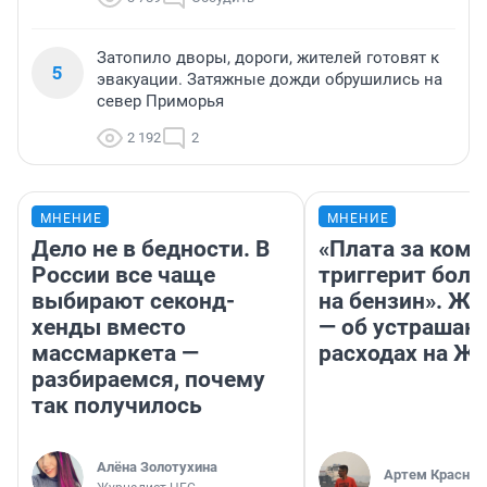
Затопило дворы, дороги, жителей готовят к
5
эвакуации. Затяжные дожди обрушились на
север Приморья
2 192
2
МНЕНИЕ
МНЕНИЕ
Дело не в бедности. В
«Плата за ком
России все чаще
триггерит боль
выбирают секонд-
на бензин». Жу
хенды вместо
— об устраша
массмаркета —
расходах на Ж
разбираемся, почему
так получилось
Алёна Золотухина
Артем Краснов