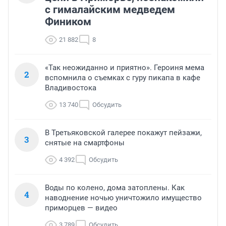
с гималайским медведем
Фиником
21 882
8
«Так неожиданно и приятно». Героиня мема
2
вспомнила о съемках с гуру пикапа в кафе
Владивостока
13 740
Обсудить
В Третьяковской галерее покажут пейзажи,
3
снятые на смартфоны
4 392
Обсудить
Воды по колено, дома затоплены. Как
4
наводнение ночью уничтожило имущество
приморцев — видео
3 789
Обсудить