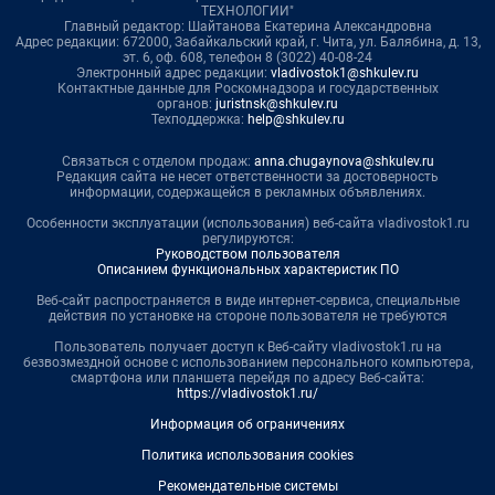
ТЕХНОЛОГИИ"
Главный редактор: Шайтанова Екатерина Александровна
Адрес редакции: 672000, Забайкальский край, г. Чита, ул. Балябина, д. 13,
эт. 6, оф. 608, телефон 8 (3022) 40-08-24
Электронный адрес редакции:
vladivostok1@shkulev.ru
Контактные данные для Роскомнадзора и государственных
органов:
juristnsk@shkulev.ru
Техподдержка:
help@shkulev.ru
Связаться с отделом продаж:
anna.chugaynova@shkulev.ru
Редакция сайта не несет ответственности за достоверность
информации, содержащейся в рекламных объявлениях.
Особенности эксплуатации (использования) веб-сайта vladivostok1.ru
регулируются:
Руководством пользователя
Описанием функциональных характеристик ПО
Веб-сайт распространяется в виде интернет-сервиса, специальные
действия по установке на стороне пользователя не требуются
Пользователь получает доступ к Веб-сайту vladivostok1.ru на
безвозмездной основе с использованием персонального компьютера,
смартфона или планшета перейдя по адресу Веб-сайта:
https://vladivostok1.ru/
Информация об ограничениях
Политика использования cookies
Рекомендательные системы